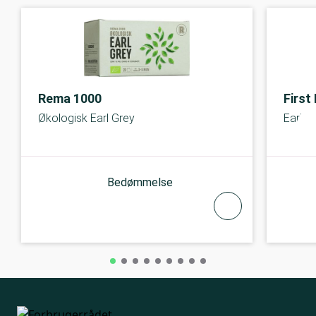
Rema 1000
First
Økologisk Earl Grey
Earl G
Bedømmelse