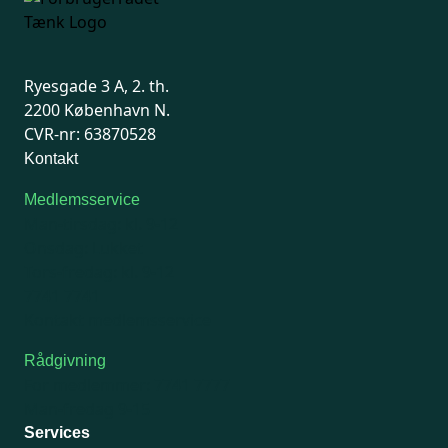
Ryesgade 3 A, 2. th.
2200 København N.
CVR-nr: 63870528
Kontakt
Medlemsservice
Man-tirsdag: kl. 9-12
Onsdag: Lukket
Tors-fredag: kl. 9-12
7741 7741
Kontakt medlemsservice
Rådgivning
For medlemmer: 7741 7777
Man-fredag 9-15
Services