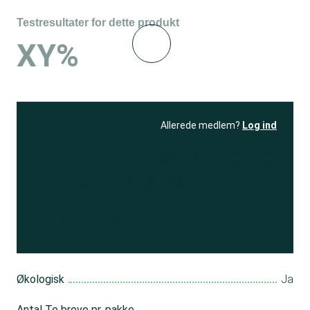
Testresultater for dette produkt
XY%
Allerede medlem?
Log ind
Se resultatet
og få adgang
til 150+ andre test
Bliv medlem
Økologisk
Ja
Antal Te breve pr. pakke