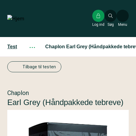
Gå
til
hovedindhold
Log ind
Søg
Menu
Test
···
Chaplon Earl Grey (Håndpakkede tebre
Tilbage til testen
Chaplon
Earl Grey (Håndpakkede tebreve)