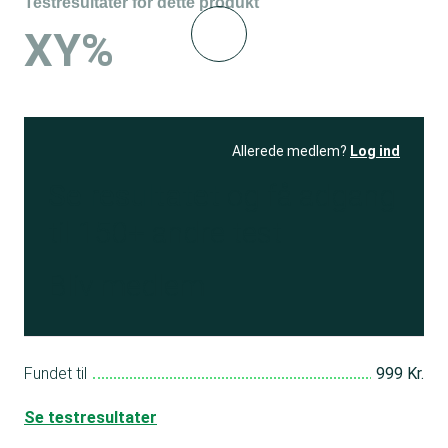
Testresultater for dette produkt
XY%
Allerede medlem?
Log ind
Se resultatet
og få adgang
til 150+ andre test
Bliv medlem
Fundet til
999 Kr.
Se testresultater