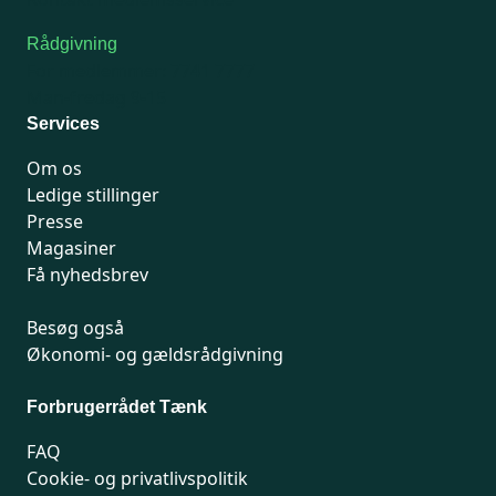
Rådgivning
For medlemmer: 7741 7777
Man-fredag 9-15
Services
Om os
Ledige stillinger
Presse
Magasiner
Få nyhedsbrev
Besøg også
Økonomi- og gældsrådgivning
Forbrugerrådet Tænk
FAQ
Cookie- og privatlivspolitik