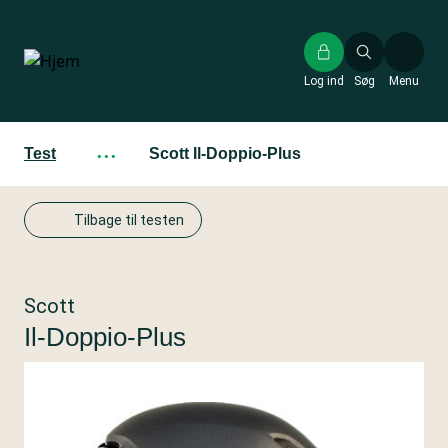
Gå
til
hovedindhold
Log ind
Søg
Menu
Test
···
Scott Il-Doppio-Plus
Tilbage til testen
Scott
Il-Doppio-Plus