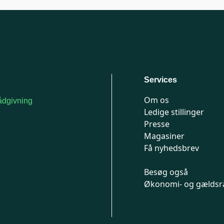
Services
Om os
dgivning
Ledige stillinger
or medlemmer: 7741
Presse
777
Magasiner
n-fredag 9-15
Få nyhedsbrev
Besøg også
Økonomi- og gældsr