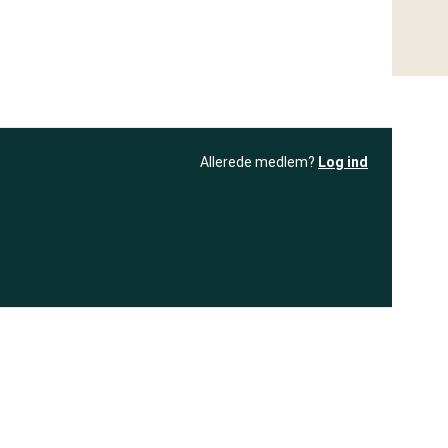
Allerede medlem?
Log ind
resultatet
Bliv medlem
få adgang til
+ andre test
.