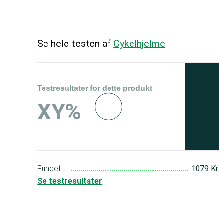
Se hele testen af
Cykelhjelme
Testresultater for dette produkt
Se 
XY%
og 
150
Fundet til
1079 Kr
Se testresultater