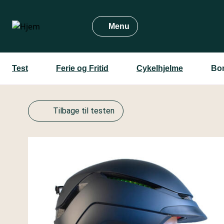
Gå
til
Menu
hovedindhold
Test
Ferie og Fritid
Cykelhjelme
Bon
Tilbage til testen