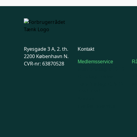
Ryesgade 3 A, 2. th.
Kontakt
2200 København N.
Medlemsservice
Rå
CVR-nr: 63870528
Man-tirsdag: kl. 9-12
F
Onsdag: Lukket
7
Tors-fredag: kl. 9-12
Ma
7741 7741
Kontakt
medlemsservice