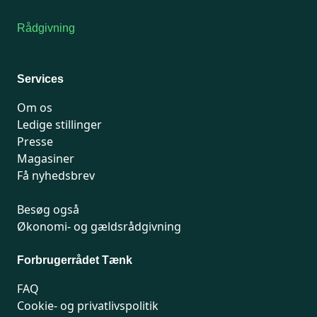
Rådgivning
For medlemmer: 7741 7777
Man-fredag 9-15
Services
Om os
Ledige stillinger
Presse
Magasiner
Få nyhedsbrev
Besøg også
Økonomi- og gældsrådgivning
Forbrugerrådet Tænk
FAQ
Cookie- og privatlivspolitik