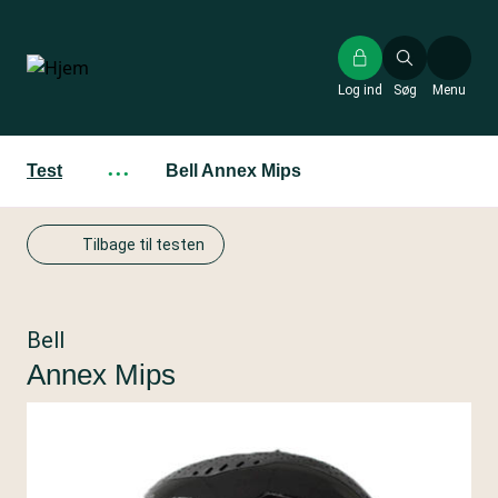
Gå
til
hovedindhold
Log ind
Søg
Menu
Test
···
Bell Annex Mips
Tilbage til testen
Bell
Annex Mips