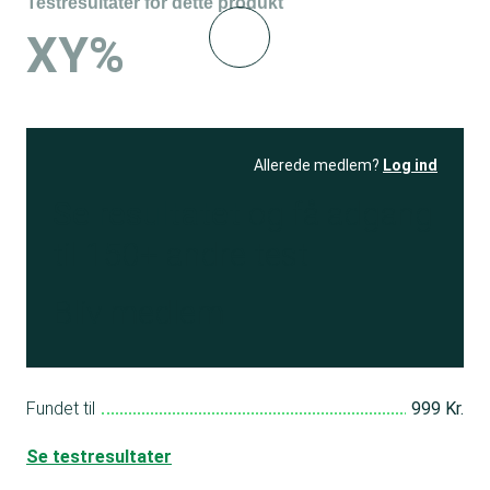
Testresultater for dette produkt
XY%
Allerede medlem?
Log ind
Se resultatet
og få adgang
til 150+ andre test
Bliv medlem
Fundet til
999 Kr.
Se testresultater