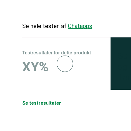
Se hele testen af
Chatapps
Testresultater for dette produkt
Se 
XY%
og 
150
Se testresultater