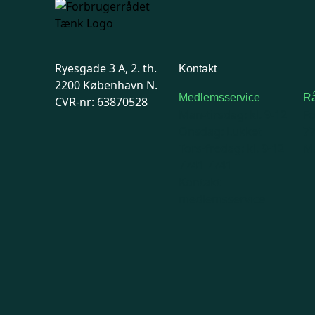
Ryesgade 3 A, 2. th.
Kontakt
2200 København N.
Medlemsservice
Rå
CVR-nr: 63870528
Man-tirsdag: kl. 9-12
F
Onsdag: Lukket
7
Tors-fredag: kl. 9-12
Ma
7741 7741
Kontakt
medlemsservice