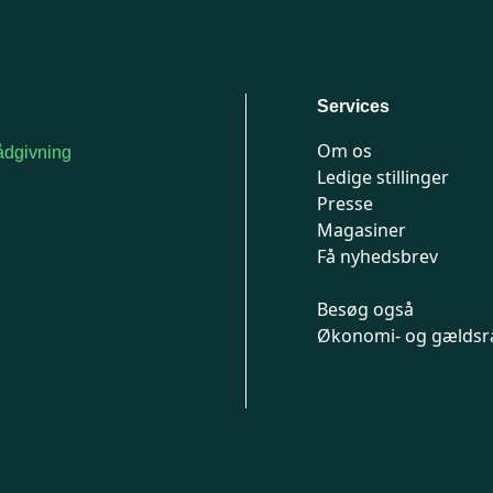
Services
Om os
dgivning
Ledige stillinger
or medlemmer: 7741
Presse
777
Magasiner
n-fredag 9-15
Få nyhedsbrev
Besøg også
Økonomi- og gældsr