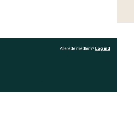
Allerede medlem?
Log ind
resultatet
Bliv medlem
få adgang til
+ andre test