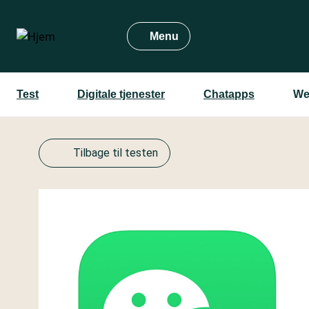
Gå
til
Menu
hovedindhold
Test
Digitale tjenester
Chatapps
We
Tilbage til testen