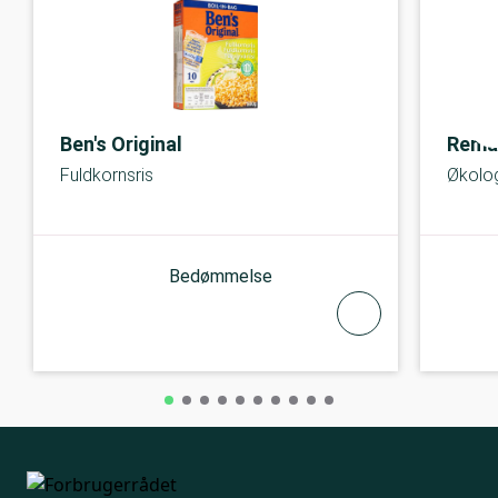
Ben's Original
Rema
Fuldkornsris
Økolog
Bedømmelse