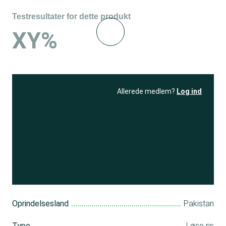
Testresultater for dette produkt
XY%
Allerede medlem?
Log ind
Se resultatet
og få adgang
til 150+ andre test
Bliv medlem
Oprindelsesland
Pakistan
Type
Løse ris