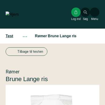
Gå
til
hovedindhold
Log ind
Søg
Menu
Test
···
Rømer Brune Lange ris
Tilbage til testen
Rømer
Brune Lange ris