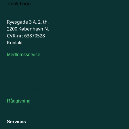
Ryesgade 3 A, 2. th.
2200 København N.
CVR-nr: 63870528
Kontakt
Medlemsservice
Man-tirsdag: kl. 9-12
Onsdag: Lukket
Tors-fredag: kl. 9-12
7741 7741
Kontakt medlemsservice
Rådgivning
For medlemmer: 7741 7777
Man-fredag 9-15
Services