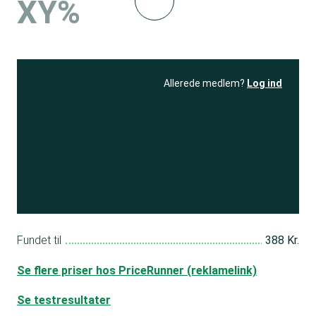
XY%
Allerede medlem?
Log ind
Se resultatet
og få adgang
til 150+ andre test
Bliv medlem
Fundet til
388 Kr.
Se flere priser hos PriceRunner (reklamelink)
Se testresultater