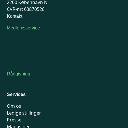
2200 København N.
CVR-nr: 63870528
Kontakt
Medlemsservice
Man-tirsdag: kl. 9-12
Onsdag: Lukket
Tors-fredag: kl. 9-12
7741 7741
Kontakt medlemsservice
Rådgivning
For medlemmer: 7741 7777
Man-fredag 9-15
Services
Om os
Ledige stillinger
Presse
Magasiner