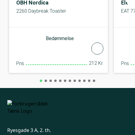
OBH Nordica
Elect
2260 Daybreak Toaster
EAT 7
Bedømmelse
212 Kr.
Pris
Pris
Ryesgade 3 A, 2. th.