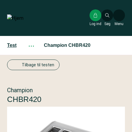
Gå
til
hovedindhold
Log ind
Søg
Menu
Test
···
Champion CHBR420
Tilbage til testen
Champion
CHBR420