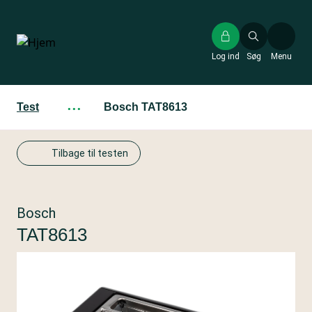
Gå
til
hovedindhold
Log ind
Søg
Menu
Test
···
Bosch TAT8613
Tilbage til testen
Bosch
TAT8613