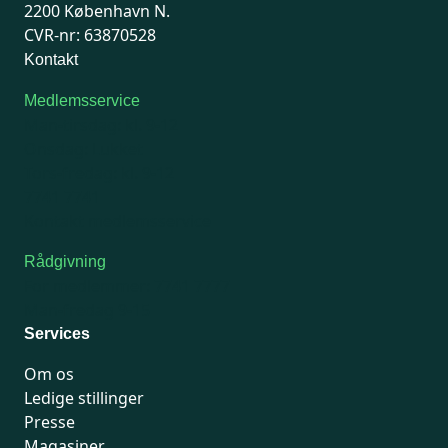
2200 København N.
CVR-nr: 63870528
Kontakt
Medlemsservice
Man-tirsdag: kl. 9-12
Onsdag: Lukket
Tors-fredag: kl. 9-12
7741 7741
Kontakt medlemsservice
Rådgivning
For medlemmer: 7741 7777
Man-fredag 9-15
Services
Om os
Ledige stillinger
Presse
Magasiner