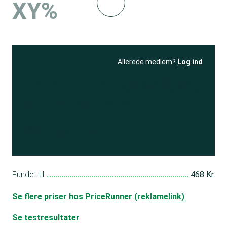
XY%
Allerede medlem?
Log ind
Se resultatet
og få adgang
til 150+ andre test
Bliv medlem
Fundet til
468 Kr.
Se flere priser hos PriceRunner (reklamelink)
Se testresultater