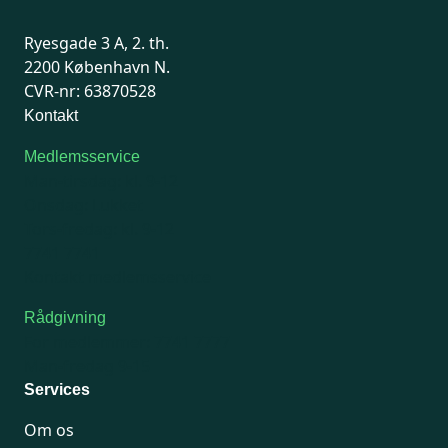
Ryesgade 3 A, 2. th.
2200 København N.
CVR-nr: 63870528
Kontakt
Medlemsservice
Man-tirsdag: kl. 9-12
Onsdag: Lukket
Tors-fredag: kl. 9-12
7741 7741
Kontakt medlemsservice
Rådgivning
For medlemmer: 7741 7777
Man-fredag 9-15
Services
Om os