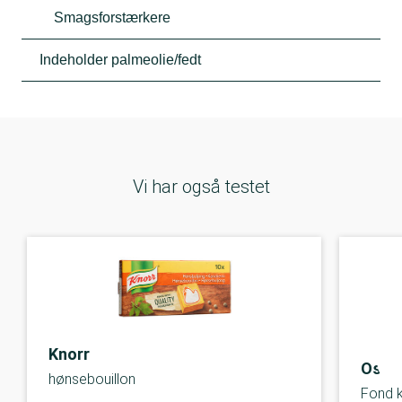
Smagsforstærkere
Indeholder palmeolie/fedt
Vi har også testet
Knorr
Osca
hønsebouillon
Fond k