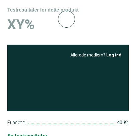
Testresultater for dette produkt
XY%
Allerede medlem?
Log ind
Se resultatet
og få adgang
til 150+ andre test
Bliv medlem
Fundet til
40 Kr.
Se testresultater