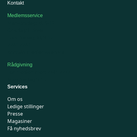
Kontakt
Medlemsservice
Man-tirsdag: kl. 9-12
Onsdag: Lukket
Tors-fredag: kl. 9-12
7741 7741
Kontakt medlemsservice
Rådgivning
For medlemmer: 7741 7777
Man-fredag 9-15
Services
Om os
Ledige stillinger
Presse
Magasiner
Få nyhedsbrev