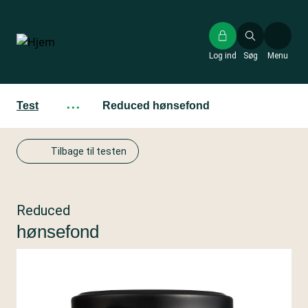
Gå
til
hovedindhold
Log ind
Søg
Menu
Test
···
Reduced hønsefond
Tilbage til testen
Reduced
hønsefond