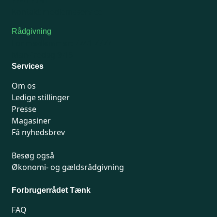
Kontakt medlemsservice
Rådgivning
For medlemmer: 7741 7777
Man-fredag 9-15
Services
Om os
Ledige stillinger
Presse
Magasiner
Få nyhedsbrev
Besøg også
Økonomi- og gældsrådgivning
Forbrugerrådet Tænk
FAQ