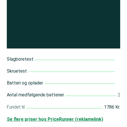
Se resultatet
og få adgang
til 150+ andre test
Bliv medlem
Slagboretest
Skruetest
Batteri og oplader
Antal medfølgende batterier
2
Fundet til
1786 Kr.
Se flere priser hos PriceRunner (reklamelink)