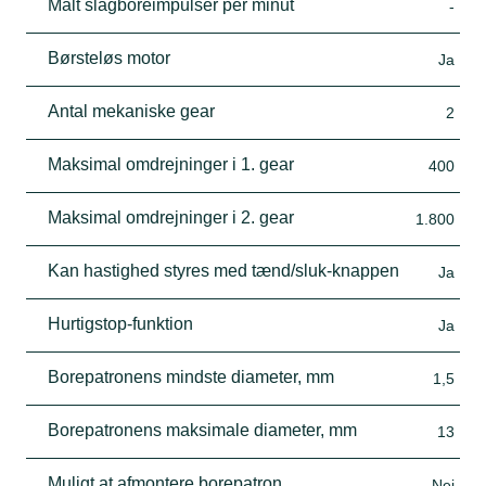
Målt slagboreimpulser per minut
-
Børsteløs motor
Ja
Antal mekaniske gear
2
Maksimal omdrejninger i 1. gear
400
Maksimal omdrejninger i 2. gear
1.800
Kan hastighed styres med tænd/sluk-knappen
Ja
Hurtigstop-funktion
Ja
Borepatronens mindste diameter, mm
1,5
Borepatronens maksimale diameter, mm
13
Muligt at afmontere borepatron
Nej