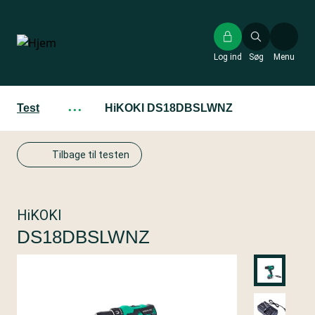
Gå
til
hovedindhold
Log ind
Søg
Menu
Test
···
HiKOKI DS18DBSLWNZ
Tilbage til testen
HiKOKI
DS18DBSLWNZ