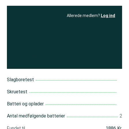
Allerede medlem?
Log ind
Se resultatet
og få adgang
til 150+ andre test
Bliv medlem
Slagboretest
Skruetest
Batteri og oplader
Antal medfølgende batterier
2
Fundet til
1886 Kr.