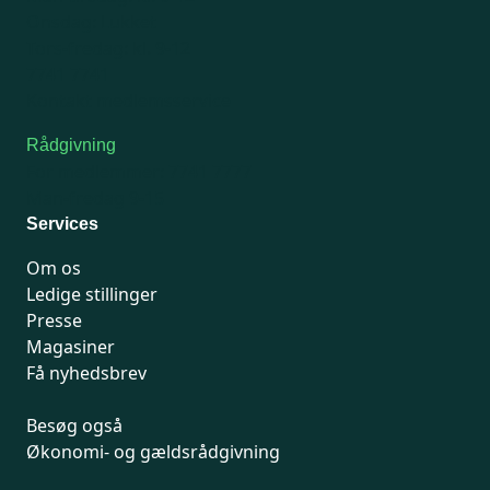
Onsdag: Lukket
Tors-fredag: kl. 9-12
7741 7741
Kontakt medlemsservice
Rådgivning
For medlemmer: 7741 7777
Man-fredag 9-15
Services
Om os
Ledige stillinger
Presse
Magasiner
Få nyhedsbrev
Besøg også
Økonomi- og gældsrådgivning