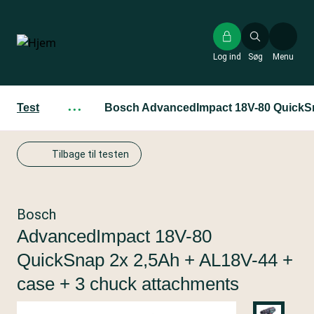
Gå
til
hovedindhold
Log ind
Søg
Menu
Test
···
Bosch AdvancedImpact 18V-80 QuickSna
Tilbage til testen
Bosch
AdvancedImpact 18V-80
QuickSnap 2x 2,5Ah + AL18V-44 +
case + 3 chuck attachments