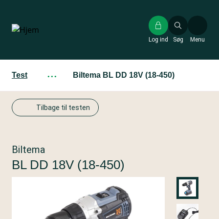
Gå
til
hovedindhold
Log ind
Søg
Menu
Test
···
Biltema BL DD 18V (18-450)
Tilbage til testen
Biltema
BL DD 18V (18-450)