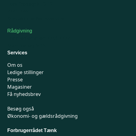
Tors-fredag: kl. 9-12
7741 7741
Kontakt medlemsservice
Rådgivning
For medlemmer: 7741 7777
Man-fredag 9-15
Services
Om os
Ledige stillinger
Presse
Magasiner
Få nyhedsbrev
Besøg også
Økonomi- og gældsrådgivning
Forbrugerrådet Tænk