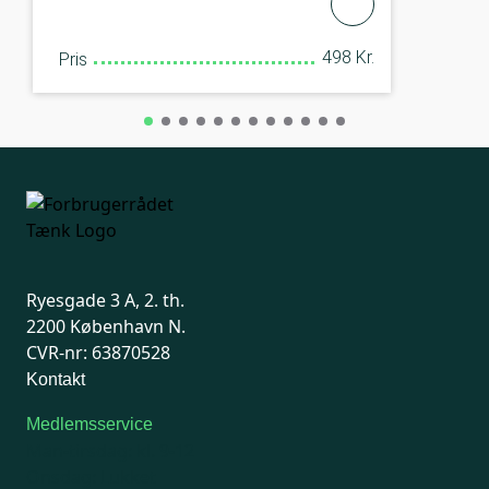
498 Kr.
Pris
Ryesgade 3 A, 2. th.
2200 København N.
CVR-nr: 63870528
Kontakt
Medlemsservice
Man-tirsdag: kl. 9-12
Onsdag: Lukket