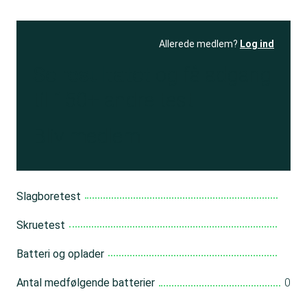
Allerede medlem?
Log ind
Se resultatet
og få adgang
til 150+ andre test
Bliv medlem
Slagboretest
Skruetest
Batteri og oplader
Antal medfølgende batterier
0