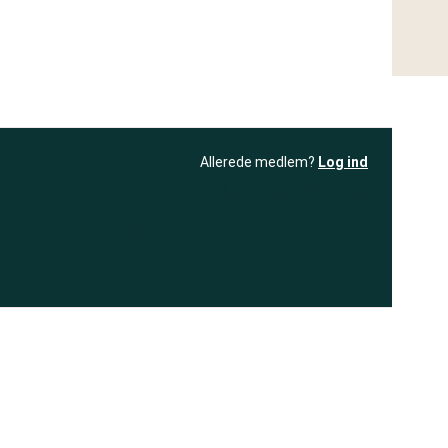
Allerede medlem?
Log ind
resultatet
Bliv medlem
få adgang til
+ andre test
.