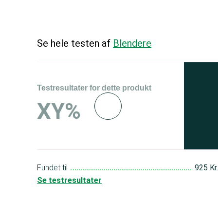
Se hele testen af
Blendere
Testresultater for dette produkt
Se 
XY%
og 
150
Fundet til
925 Kr
Se testresultater