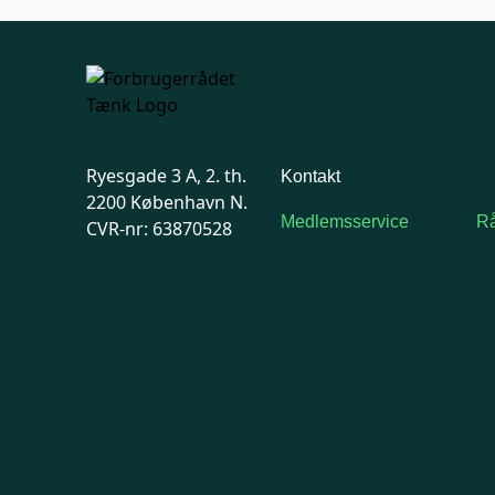
Ryesgade 3 A, 2. th.
Kontakt
2200 København N.
Medlemsservice
Rå
CVR-nr: 63870528
Man-tirsdag: kl. 9-12
F
Onsdag: Lukket
7
Tors-fredag: kl. 9-12
Ma
7741 7741
Kontakt
medlemsservice