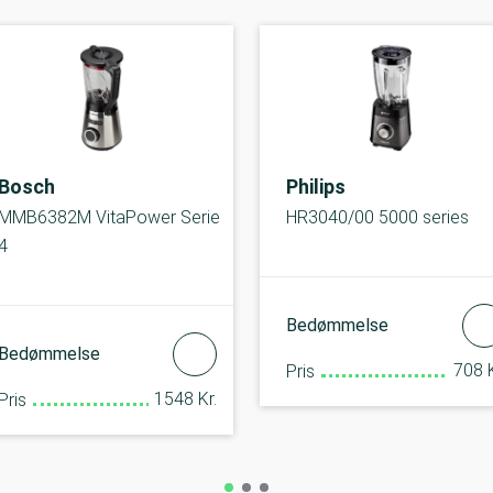
Bosch
Philips
MMB6382M VitaPower Serie
HR3040/00 5000 series
4
Bedømmelse
Bedømmelse
708 K
Pris
1548 Kr.
Pris