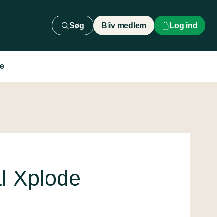
Søg
Bliv medlem
Log ind
de
l Xplode