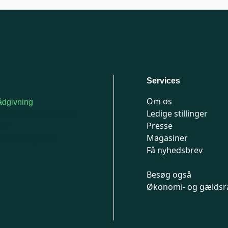
Services
Om os
dgivning
Ledige stillinger
or medlemmer: 7741
Presse
777
Magasiner
n-fredag 9-15
Få nyhedsbrev
Besøg også
Økonomi- og gældsr