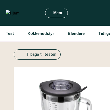
Gå
til
Menu
hovedindhold
Test
Køkkenudstyr
Blendere
Tidlig
Tilbage til testen