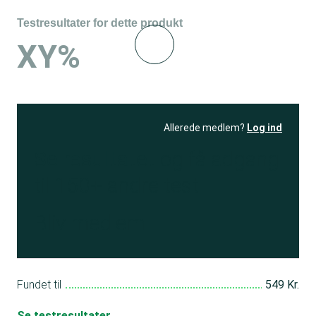
Testresultater for dette produkt
XY%
Allerede medlem?
Log ind
Se resultatet
og få adgang
til 150+ andre test
Bliv medlem
Fundet til
549 Kr.
Se testresultater