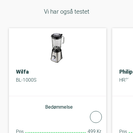
Vi har også testet
Wilfa
Phili
BL-1000S
HR3770
Bedømmelse
499 Kr.
Pris
Pris