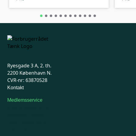
Ryesgade 3 A, 2. th.
2200 København N.
CVR-nr: 63870528
Kontakt
Medlemsservice
Man-tirsdag: kl. 9-12
Onsdag: Lukket
Tors-fredag: kl. 9-12
7741 7741