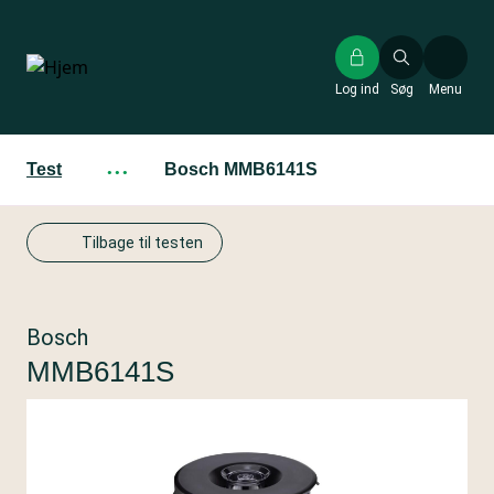
Gå
til
hovedindhold
Log ind
Søg
Menu
Test
···
Bosch MMB6141S
Tilbage til testen
Bosch
MMB6141S