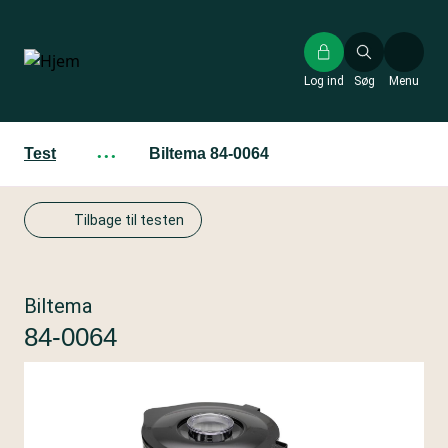
Gå
til
hovedindhold
Log ind
Søg
Menu
Test
···
Biltema 84-0064
Tilbage til testen
Biltema
84-0064