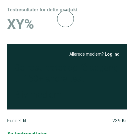
Testresultater for dette produkt
XY%
Allerede medlem?
Log ind
Se resultatet
og få adgang
til 150+ andre test
Bliv medlem
Fundet til
239 Kr.
Se testresultater