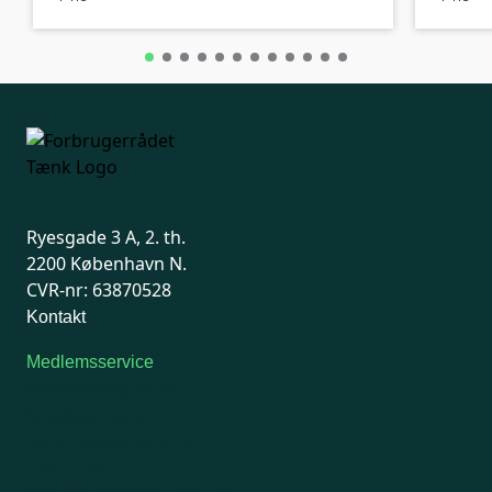
Ryesgade 3 A, 2. th.
2200 København N.
CVR-nr: 63870528
Kontakt
Medlemsservice
Man-tirsdag: kl. 9-12
Onsdag: Lukket
Tors-fredag: kl. 9-12
7741 7741