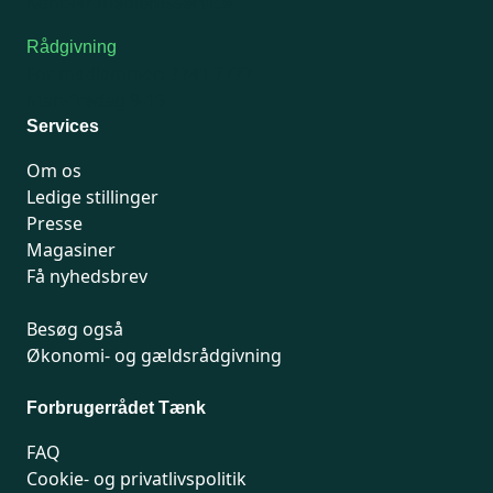
Kontakt medlemsservice
Rådgivning
For medlemmer: 7741 7777
Man-fredag 9-15
Services
Om os
Ledige stillinger
Presse
Magasiner
Få nyhedsbrev
Besøg også
Økonomi- og gældsrådgivning
Forbrugerrådet Tænk
FAQ
Cookie- og privatlivspolitik