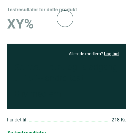
Testresultater for dette produkt
XY%
Allerede medlem?
Log ind
Se resultatet
og få adgang
til 150+ andre test
Bliv medlem
Fundet til
218 Kr.
Se testresultater