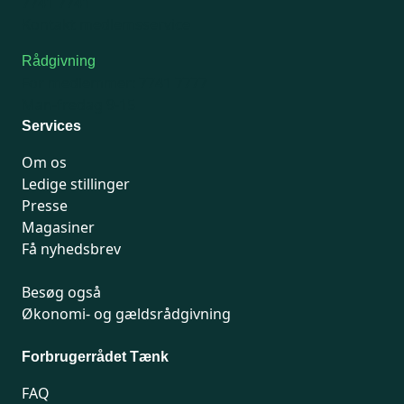
7741 7741
Kontakt medlemsservice
Rådgivning
For medlemmer: 7741 7777
Man-fredag 9-15
Services
Om os
Ledige stillinger
Presse
Magasiner
Få nyhedsbrev
Besøg også
Økonomi- og gældsrådgivning
Forbrugerrådet Tænk
FAQ