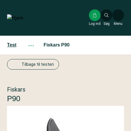
Gå
til
hovedindhold
Log ind
Søg
Menu
Test
···
Fiskars P90
Tilbage til testen
Fiskars
P90