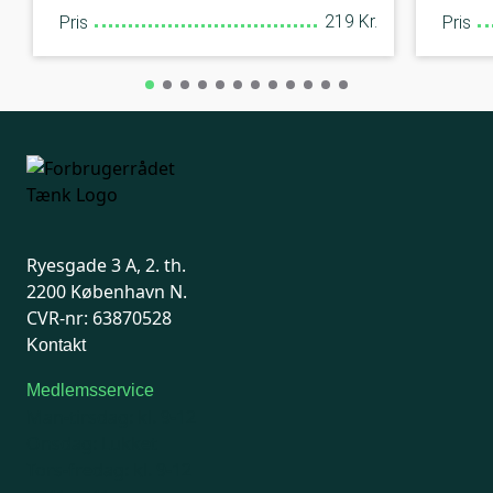
219 Kr.
Pris
Pris
Ryesgade 3 A, 2. th.
2200 København N.
CVR-nr: 63870528
Kontakt
Medlemsservice
Man-tirsdag: kl. 9-12
Onsdag: Lukket
Tors-fredag: kl. 9-12