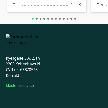
100 Kr.
Pris
Pris
Ryesgade 3 A, 2. th.
2200 København N.
CVR-nr: 63870528
Kontakt
Medlemsservice
Man-tirsdag: kl. 9-12
Onsdag: Lukket
Tors-fredag: kl. 9-12