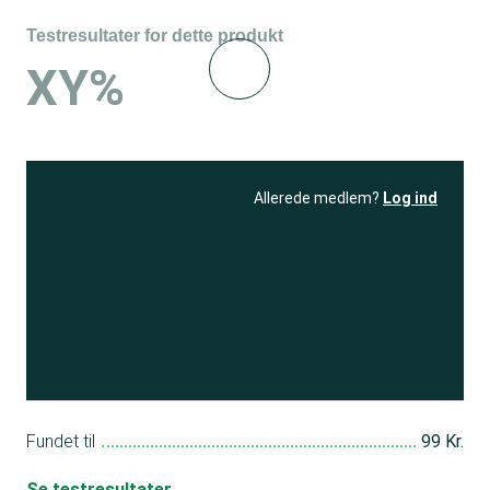
Testresultater for dette produkt
XY%
Allerede medlem?
Log ind
Se resultatet
og få adgang
til 150+ andre test
Bliv medlem
Fundet til
99 Kr.
Se testresultater