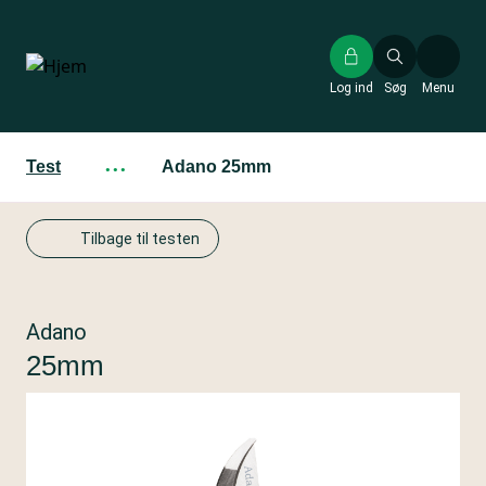
Gå
til
hovedindhold
Log ind
Søg
Menu
Test
···
Adano 25mm
Tilbage til testen
Adano
25mm