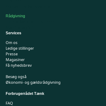
7741 7741
Kontakt medlemsservice
Rådgivning
For medlemmer: 7741 7777
Man-fredag 9-15
Services
Om os
Ledige stillinger
Presse
Magasiner
Få nyhedsbrev
Besøg også
Økonomi- og gældsrådgivning
Forbrugerrådet Tænk
FAQ