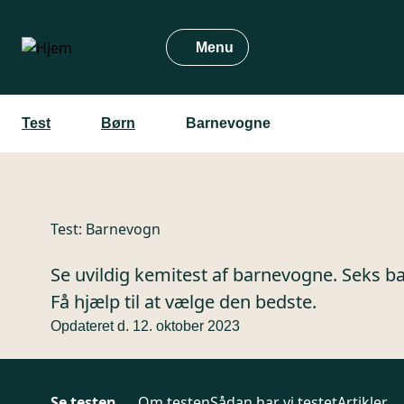
Gå
til
Menu
hovedindhold
Test
Børn
Barnevogne
Test:
Barnevogn
Se uvildig kemitest af barnevogne. Seks b
Få hjælp til at vælge den bedste.
Opdateret d. 12. oktober 2023
Se testen
Om testen
Sådan har vi testet
Artikler