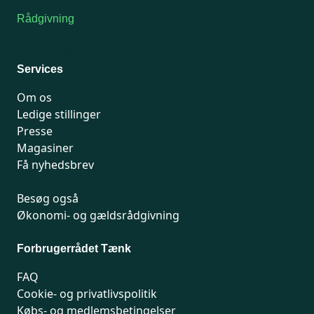
Rådgivning
For medlemmer: 7741 7777
Man-fredag 9-15
Services
Om os
Ledige stillinger
Presse
Magasiner
Få nyhedsbrev
Besøg også
Økonomi- og gældsrådgivning
Forbrugerrådet Tænk
FAQ
Cookie- og privatlivspolitik
Købs- og medlemsbetingelser