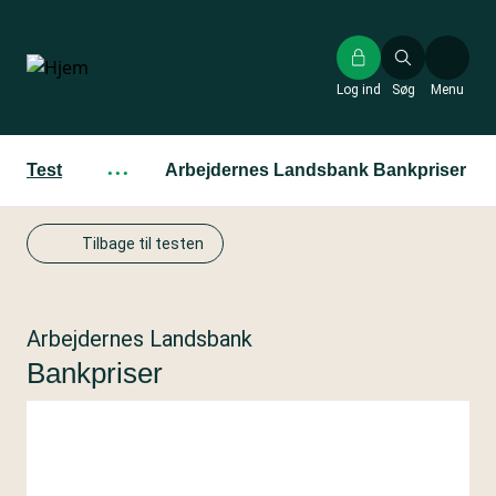
Gå
til
hovedindhold
Log ind
Søg
Menu
Test
···
Arbejdernes Landsbank Bankpriser
Tilbage til testen
Arbejdernes Landsbank
Bankpriser