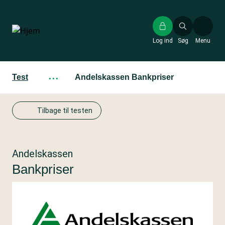
Gå
til
hovedindhold
Log ind
Søg
Menu
Test
···
Andelskassen Bankpriser
Tilbage til testen
Andelskassen
Bankpriser