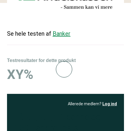
Se hele testen af
Banker
Testresultater for dette produkt
XY%
Allerede medlem?
Log ind
Få adgang
til denne og
150+ andre tests