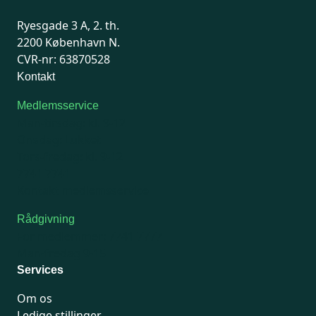
Ryesgade 3 A, 2. th.
2200 København N.
CVR-nr: 63870528
Kontakt
Medlemsservice
Man-tirsdag: kl. 9-12
Onsdag: Lukket
Tors-fredag: kl. 9-12
7741 7741
Kontakt medlemsservice
Rådgivning
For medlemmer: 7741 7777
Man-fredag 9-15
Services
Om os
Ledige stillinger