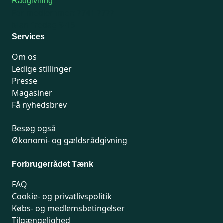
Rådgivning
For medlemmer: 7741 7777
Man-fredag 9-15
Services
Om os
Ledige stillinger
Presse
Magasiner
Få nyhedsbrev
Besøg også
Økonomi- og gældsrådgivning
Forbrugerrådet Tænk
FAQ
Cookie- og privatlivspolitik
Købs- og medlemsbetingelser
Tilgængelighed