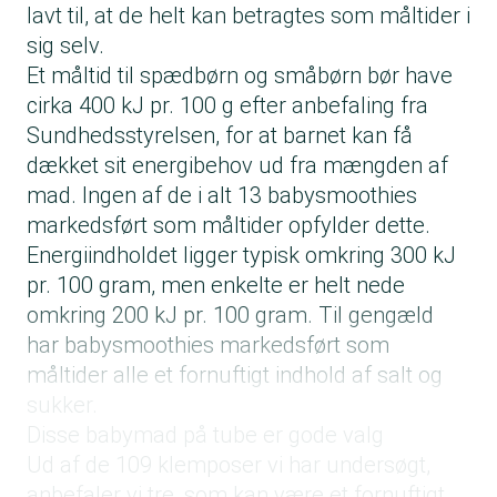
lavt til, at de helt kan betragtes som måltider i
sig selv.
Et måltid til spædbørn og småbørn bør have
cirka 400 kJ pr. 100 g efter anbefaling fra
Sundhedsstyrelsen, for at barnet kan få
dækket sit energibehov ud fra mængden af
mad. Ingen af de i alt 13 babysmoothies
markedsført som måltider opfylder dette.
Energiindholdet ligger typisk omkring 300 kJ
pr. 100 gram, men enkelte er helt nede
omkring 200 kJ pr. 100 gram. Til gengæld
har babysmoothies markedsført som
måltider alle et fornuftigt indhold af salt og
sukker.
Disse babymad på tube er gode valg
Ud af de 109 klemposer vi har undersøgt,
anbefaler vi tre, som kan være et fornuftigt