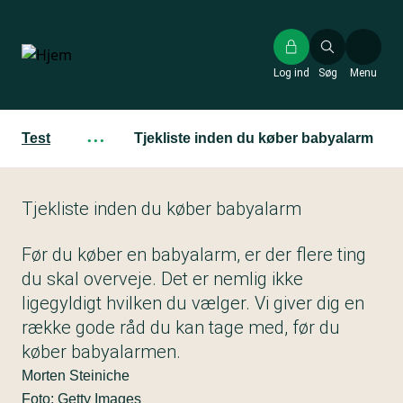
Gå
til
hovedindhold
Log ind
Søg
Menu
Test
···
Tjekliste inden du køber babyalarm
Tjekliste inden du køber babyalarm
Før du køber en babyalarm, er der flere ting
du skal overveje. Det er nemlig ikke
ligegyldigt hvilken du vælger. Vi giver dig en
række gode råd du kan tage med, før du
køber babyalarmen.
Morten Steiniche
Foto: Getty Images