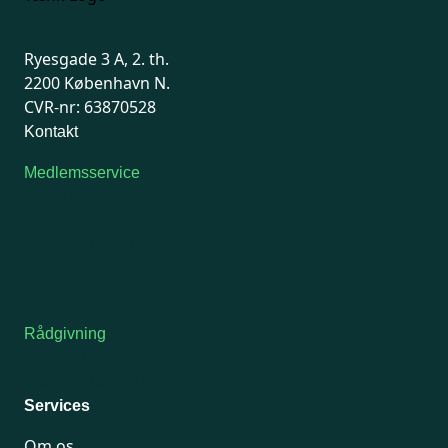
Ryesgade 3 A, 2. th.
2200 København N.
CVR-nr: 63870528
Kontakt
Medlemsservice
Man-tirsdag: kl. 9-12
Onsdag: Lukket
Tors-fredag: kl. 9-12
7741 7741
Kontakt medlemsservice
Rådgivning
For medlemmer: 7741 7777
Man-fredag 9-15
Services
Om os