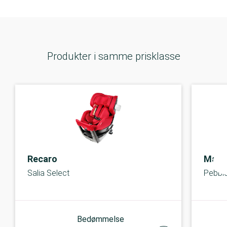
Produkter i samme prisklasse
Recaro
Maxi
Salia Select
Pebble
Bedømmelse