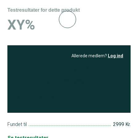
Testresultater for dette produkt
XY%
Allerede medlem?
Log ind
Se resultatet
og få adgang
til 150+ andre test
Bliv medlem
Fundet til
2999 Kr.
Se testresultater