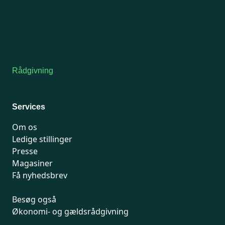
Man-tirsdag: kl. 9-12
Onsdag: Lukket
Tors-fredag: kl. 9-12
7741 7741
Kontakt medlemsservice
Rådgivning
For medlemmer: 7741 7777
Man-fredag 9-15
Services
Om os
Ledige stillinger
Presse
Magasiner
Få nyhedsbrev
Besøg også
Økonomi- og gældsrådgivning