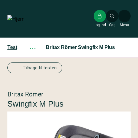
Gå
til
hovedindhold
Log ind
Søg
Menu
Test
···
Britax Römer Swingfix M Plus
Tilbage til testen
Britax Römer
Swingfix M Plus