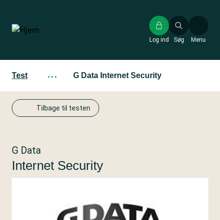
Gå
til
hovedindhold
Log ind
Søg
Menu
Test
···
G Data Internet Security
Tilbage til testen
G Data
Internet Security