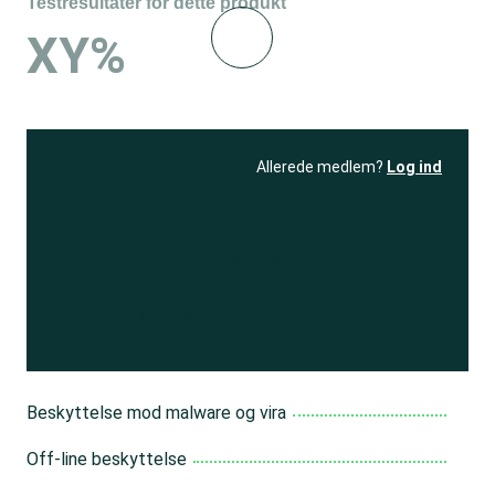
Testresultater for dette produkt
XY%
Allerede medlem?
Log ind
Se resultatet
og få adgang
til 150+ andre test
Bliv medlem
Beskyttelse mod malware og vira
Off-line beskyttelse