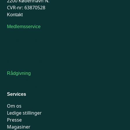
2200 København N.
CVR-nr: 63870528
Kontakt
Medlemsservice
Man-tirsdag: kl. 9-12
Onsdag: Lukket
Tors-fredag: kl. 9-12
7741 7741
Kontakt medlemsservice
Rådgivning
For medlemmer: 7741 7777
Man-fredag 9-15
Services
Om os
Ledige stillinger
Presse
Magasiner