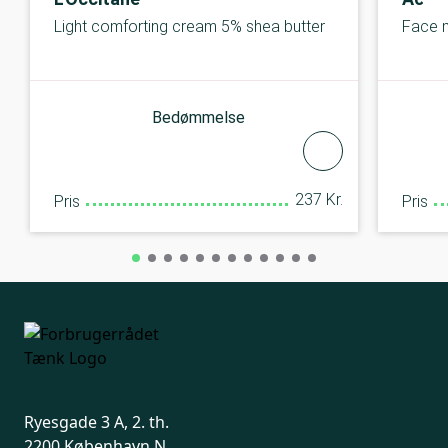
Light comforting cream 5% shea butter
Face m
Bedømmelse
237 Kr.
Pris
Pris
Ryesgade 3 A, 2. th.
2200 København N.