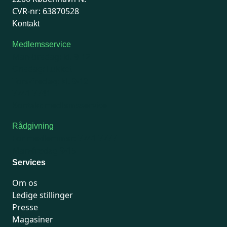
CVR-nr: 63870528
Kontakt
Medlemsservice
Man-tirsdag: kl. 9-12
Onsdag: Lukket
Tors-fredag: kl. 9-12
7741 7741
Kontakt medlemsservice
Rådgivning
For medlemmer: 7741 7777
Man-fredag 9-15
Services
Om os
Ledige stillinger
Presse
Magasiner