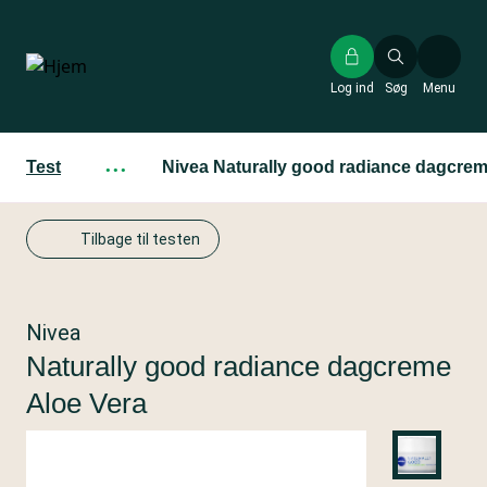
Gå
til
hovedindhold
Log ind
Søg
Menu
Test
···
Nivea Naturally good radiance dagcrem
Tilbage til testen
Nivea
Naturally good radiance dagcreme
Aloe Vera