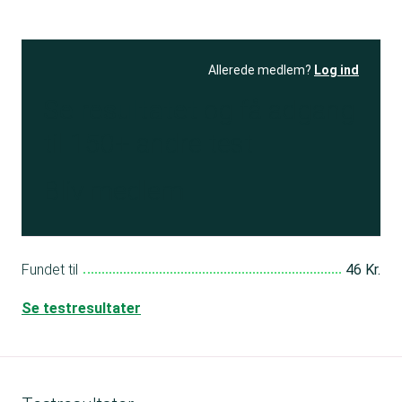
Allerede medlem?
Log ind
Se resultatet
og få adgang
til 150+ andre test
Bliv medlem
Fundet til
46 Kr.
Se testresultater