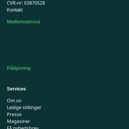
CVR-nr: 63870528
Kontakt
Medlemsservice
Man-tirsdag: kl. 9-12
Onsdag: Lukket
Tors-fredag: kl. 9-12
7741 7741
Kontakt medlemsservice
Rådgivning
For medlemmer: 7741 7777
Man-fredag 9-15
Services
Om os
Ledige stillinger
Presse
Magasiner
Få nyhedsbrev