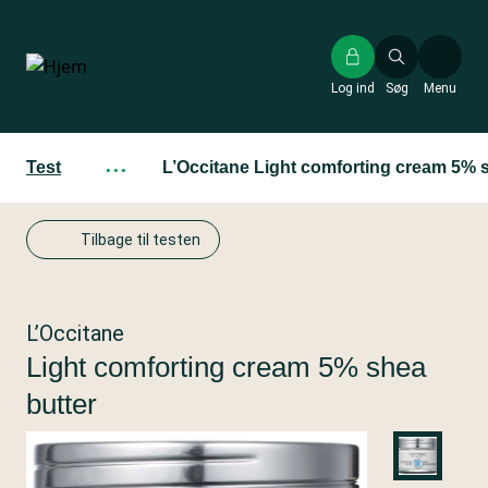
Gå
til
hovedindhold
Log ind
Søg
Menu
Test
···
L’Occitane Light comforting cream 5% 
Tilbage til testen
L’Occitane
Light comforting cream 5% shea
butter