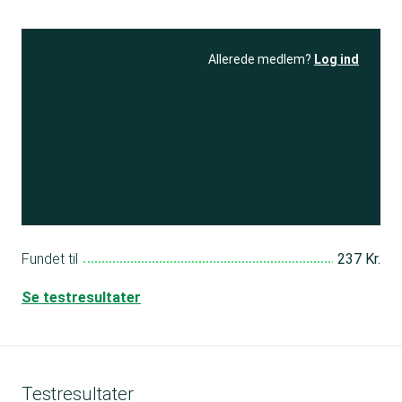
Allerede medlem?
Log ind
Se resultatet
og få adgang
til 150+ andre test
Bliv medlem
Fundet til
237 Kr.
Se testresultater
Testresultater