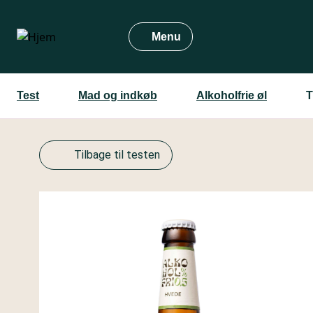
Gå
til
Menu
hovedindhold
Test
Mad og indkøb
Alkoholfrie øl
T
Tilbage til testen