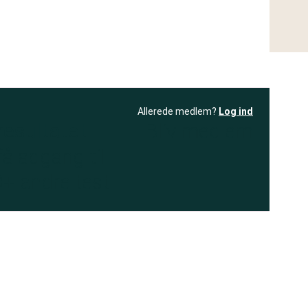
Allerede medlem?
Log ind
resultatet
Bliv medlem
få adgang til
+ andre test