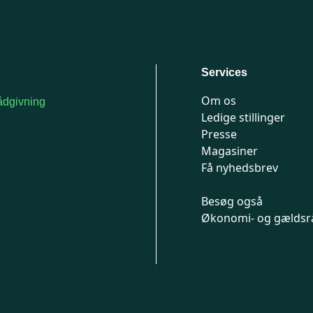
Services
Om os
dgivning
Ledige stillinger
or medlemmer: 7741
Presse
777
Magasiner
n-fredag 9-15
Få nyhedsbrev
Besøg også
Økonomi- og gældsr