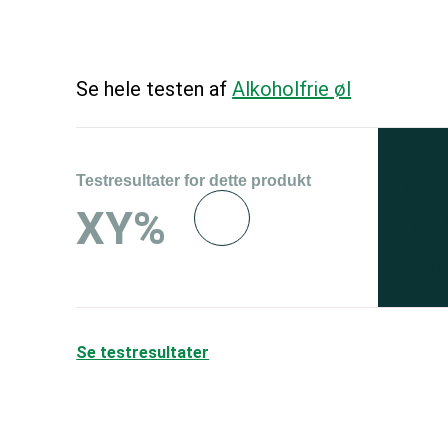
Se hele testen af
Alkoholfrie øl
Testresultater for dette produkt
Se 
XY%
og 
150
Se testresultater