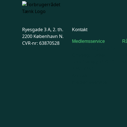
Ryesgade 3 A, 2. th.
Kontakt
2200 København N.
Medlemsservice
Rå
CVR-nr: 63870528
Man-tirsdag: kl. 9-12
F
Onsdag: Lukket
7
Tors-fredag: kl. 9-12
Ma
7741 7741
Kontakt
medlemsservice