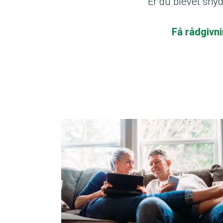
Er du blevet snyd
Få rådgivn