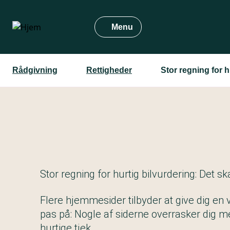
Gå
til
Menu
hovedindhold
Rådgivning
Rettigheder
Stor regning for h
Stor regning for hurtig bilvurdering: Det sk
Flere hjemmesider tilbyder at give dig en v
pas på: Nogle af siderne overrasker dig me
hurtige tjek.