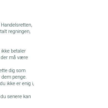
g Handelsretten
,
talt regningen,
 ikke betaler
t der må være
ette dig som
er dem penge.
du ikke er enig i,
å du senere kan