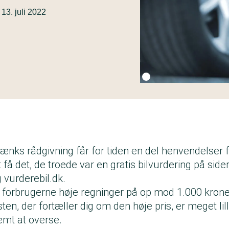
13. juli 2022
Fotokredit:
Getty Images
ænks rådgivning får for tiden en del henvendelser f
t få det, de troede var en gratis bilvurdering på sid
 vurderebil.dk.
r forbrugerne høje regninger på op mod 1.000 krone
sten, der fortæller dig om den høje pris, er meget lil
emt at overse.