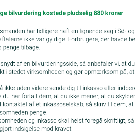
ge bilvurdering kostede pludselig 880 kroner
manden har tidligere haft
en lignende sag i Sø- o
aftalerne ikke var gyldige. Forbrugere, der havde be
s penge tilbage.
 snydt af en bilvurderingsside, så anbefaler vi, at du
kt i stedet virksomheden og gør opmærksom på, a
ikke uden videre sende dig til inkasso eller indber
is du har fortalt dem, at du ikke mener, at du skyld
l kontaktet af et inkassoselskab, så skriv til dem, at 
irksomheden penge.
ksomheden og inkasso skal helst foregå skriftligt, s
 gjort indsigelse mod kravet.