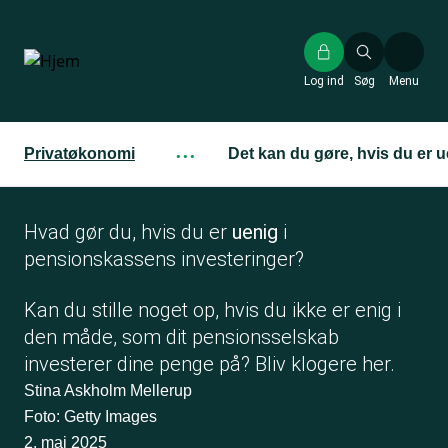
Gå
til
hovedindhold
Log ind
Søg
Menu
Privatøkonomi
···
Det kan du gøre, hvis du er 
Hvad gør du, hvis du er
uenig
i
pensionskassens investeringer?
Kan du stille noget op, hvis du ikke er enig i
den måde, som dit pensionsselskab
investerer dine penge på? Bliv klogere her.
Stina Askholm Mellerup
Foto: Getty Images
2. maj 2025