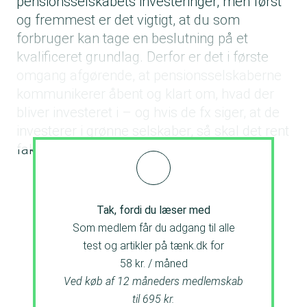
pensionsselskabets investeringer, men først
og fremmest er det vigtigt, at du som
forbruger kan tage en beslutning på et
kvalificeret grundlag. Derfor er det i første
omgang afgørende, at pensionsselskaberne
kommunikerer åbent og klart om, hvad der
bliver investeret i – og hvis de fx siger, at de
investerer i grønne selskaber, så skal det rent
faktisk også være tilfældet.
Tak, fordi du læser med
Som medlem får du adgang til alle
test og artikler på tænk.dk for
58 kr. / måned
Ved køb af 12 måneders medlemskab
til 695 kr.