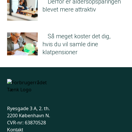
Derfor er aldersopsparingen
blevet mere attraktiv
Så meget koster det dig,
hvis du vil samle dine
klatpensioner
Ryesgade 3 A, 2. th.
2200 København N.
CVR-nr: 63870528
Kontakt