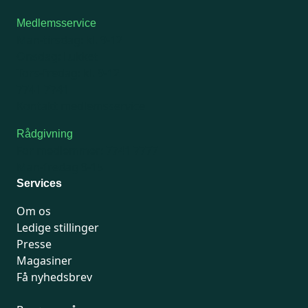
Medlemsservice
Man-tirsdag: kl. 9-12
Onsdag: Lukket
Tors-fredag: kl. 9-12
7741 7741
Kontakt medlemsservice
Rådgivning
For medlemmer: 7741 7777
Man-fredag 9-15
Services
Om os
Ledige stillinger
Presse
Magasiner
Få nyhedsbrev