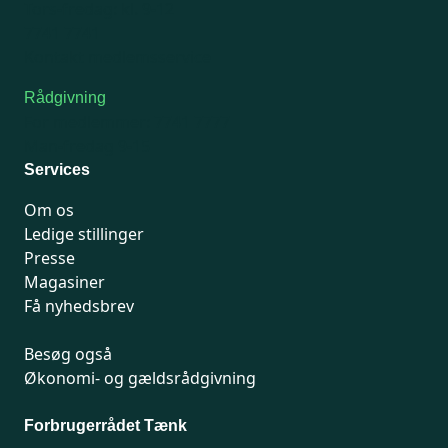
Tors-fredag: kl. 9-12
7741 7741
Kontakt medlemsservice
Rådgivning
For medlemmer: 7741 7777
Man-fredag 9-15
Services
Om os
Ledige stillinger
Presse
Magasiner
Få nyhedsbrev
Besøg også
Økonomi- og gældsrådgivning
Forbrugerrådet Tænk