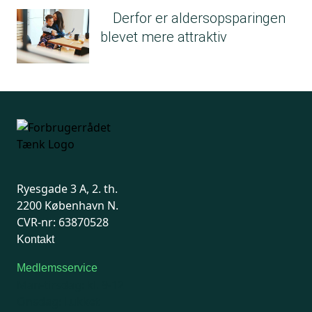
Derfor er aldersopsparingen
blevet mere attraktiv
Ryesgade 3 A, 2. th.
2200 København N.
CVR-nr: 63870528
Kontakt
Medlemsservice
Man-tirsdag: kl. 9-12
Onsdag: Lukket