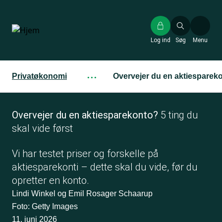
Gå
til
hovedindhold
Log ind
Søg
Menu
Privatøkonomi
···
Overvejer du en aktiesparekon
Overvejer du en aktiesparekonto?
5 ting du
skal vide først
Vi har testet priser og forskelle på
aktiesparekonti – dette skal du vide, før du
opretter en konto.
Lindi Winkel og Emil Rosager Schaarup
Foto: Getty Images
11. juni 2026