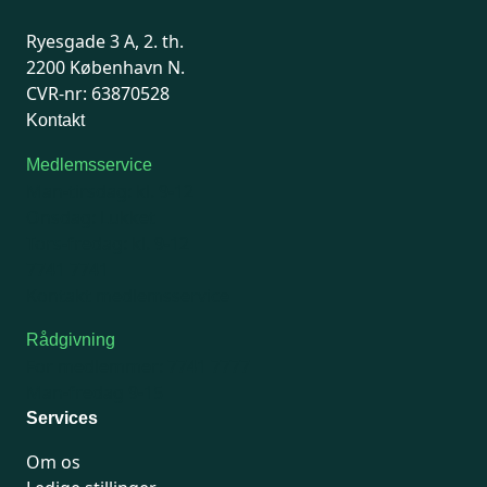
Ryesgade 3 A, 2. th.
2200 København N.
CVR-nr: 63870528
Kontakt
Medlemsservice
Man-tirsdag: kl. 9-12
Onsdag: Lukket
Tors-fredag: kl. 9-12
7741 7741
Kontakt medlemsservice
Rådgivning
For medlemmer: 7741 7777
Man-fredag 9-15
Services
Om os