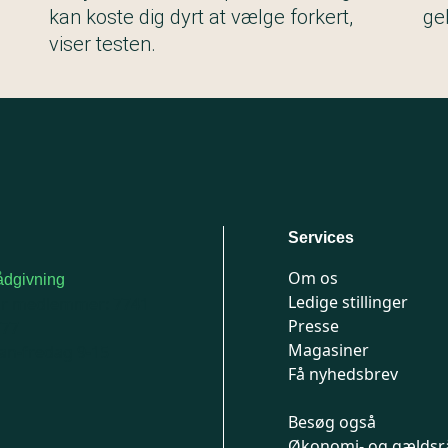
kan koste dig dyrt at vælge forkert,
ge
viser testen.
Services
Om os
dgivning
Ledige stillinger
or medlemmer: 7741
Presse
777
Magasiner
n-fredag 9-15
Få nyhedsbrev
Besøg også
Økonomi- og gældsr