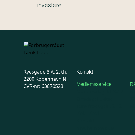
investere.
Ryesgade 3 A, 2. th.
Kontakt
2200 København N.
Medlemsservice
Rå
CVR-nr: 63870528
Man-tirsdag: kl. 9-12
F
Onsdag: Lukket
7
Tors-fredag: kl. 9-12
Ma
7741 7741
Kontakt
medlemsservice