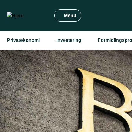
Gå
til
Menu
hovedindhold
Privatøkonomi
Investering
Formidlingspro