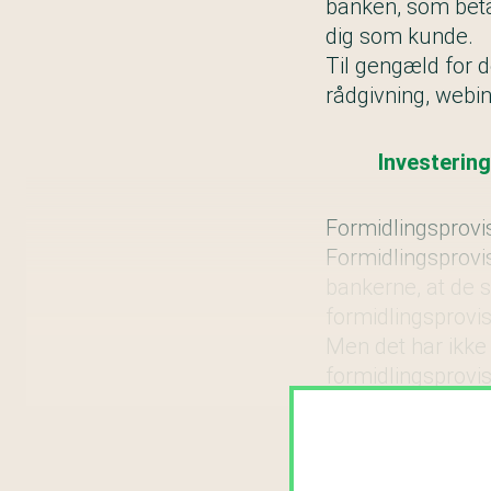
banken, som beta
dig som kunde.
Til gengæld for d
rådgivning, webin
Investering
Formidlingsprovi
Formidlingsprovis
bankerne, at de s
formidlingsprovis
Men det har ikke 
formidlingsprovi
Forbrugerrådet 