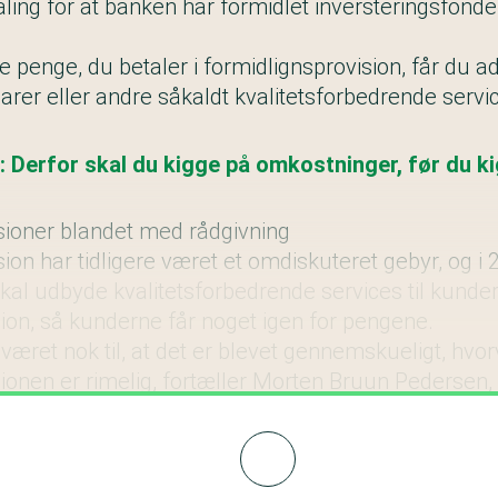
ling for at banken har formidlet
inversteringsfond
e penge, du betaler i formidlignsprovision, får du ad
arer eller andre såkaldt kvalitetsforbedrende servi
: Derfor skal du kigge på omkostninger, før du k
sioner blandet med rådgivning
ion har tidligere været et omdiskuteret gebyr, og 
kal udbyde kvalitetsforbedrende services til kunder
ion, så kunderne får noget igen for pengene.
været nok til, at det er blevet gennemskueligt, hvor
sionen er rimelig, fortæller Morten Bruun Pedersen
Tænk: