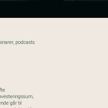
binarer, podcasts
fte
investeringssum,
nde går til