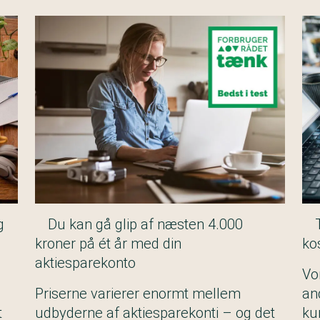
g
Du kan gå glip af næsten 4.000
kroner på ét år med din
ko
aktiesparekonto
Vor
Priserne varierer enormt mellem
an
t
udbyderne af aktiesparekonti – og det
ku