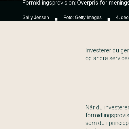
Formidlingsprovision:
Overpris for menings
·
·
Sally Jensen
Foto: Getty Images
4. de
Investerer du ge
og andre service
Når du
investere
formidlingsprovis
som du i principp