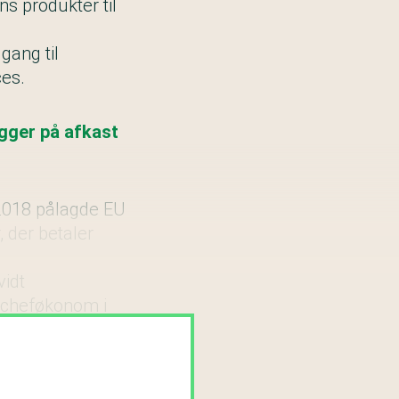
ens
produkter til
gang til
ces.
igger på afkast
i 2018 pålagde EU
, der betaler
vidt
, cheføkonom i