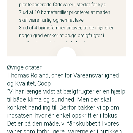
plantebaserede fødevarer i stedet for kød
7 ud af 10 børnefamilier prioriterer at maden
skal være hurtig og nem at lave
3 ud af 4 børnefamilier angiver, at de i høj eller
nogen grad ønsker at bruge bælgfrugter i
madlavningen det næste halve år.
Tallene fremgår af en opinionsundersøgelse,
som konsulent- og analysevirksomheden It’s
A Fact har gennemført blandt 600 danske
Øvrige citater
børnefamilier (min. 1 hjemmeboende barn i
Thomas Roland, chef for Vareansvarlighed
alderen 3-16 år) i perioden 27. oktober – 3.
og Kvalitet, Coop:
november 2024 for Forbrugerrådet Tænk i
”Vi har længe vidst at bælgfrugter er en hjælp
samarbejde med YouGov.
til både klima og sundhed. Men der skal
Kampagnen er støttet af Fonden for
konkret handling til. Derfor bakker vi op om
Plantebaserede Fødevarer.
indsatsen, hvor én enkel opskrift er i fokus.
Det er på den måde, vi får skubbet til vores
vaner som forbrugere. Varerne er i butikken,