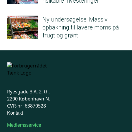
risikable investeringer
Ny undersøgelse: Massiv
opbakning til lavere moms på
frugt og grønt
Ryesgade 3 A, 2. th.
2200 København N.
CVR-nr: 63870528
Kontakt
Medlemsservice