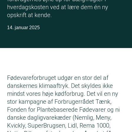
hverdagskosten ved at lære dem én ny
opskrift at kende.
14. januar 2025
Fødevareforbruget udgør en stor del af
danskernes klimaaftryk. Det skyldes ikke
mindst vores høje kødforbrug. Det vil en ny
stor kampagne af Forbrugerrådet Tænk,
Fonden for Plantebaserede Fødevarer og ni
danske dagligvarekæder (Nemlig, Meny,
Kvickly, SuperBrugsen, Lidl, Rema 1000,