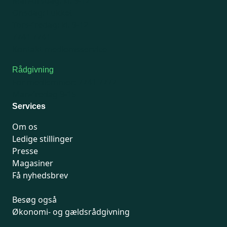
Man-tirsdag: kl. 9-12
Onsdag: Lukket
Tors-fredag: kl. 9-12
7741 7741
Kontakt medlemsservice
Rådgivning
For medlemmer: 7741 7777
Man-fredag 9-15
Services
Om os
Ledige stillinger
Presse
Magasiner
Få nyhedsbrev
Besøg også
Økonomi- og gældsrådgivning