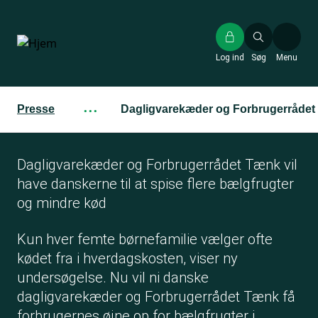
Gå
til
hovedindhold
Log ind
Søg
Menu
Presse
···
Dagligvarekæder og Forbrugerrådet T
Dagligvarekæder og Forbrugerrådet Tænk vil
have danskerne til at spise flere bælgfrugter
og mindre kød
Kun hver femte børnefamilie vælger ofte
kødet fra i hverdagskosten, viser ny
undersøgelse. Nu vil ni danske
dagligvarekæder og Forbrugerrådet Tænk få
forbrugernes øjne op for bælgfrugter i