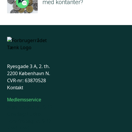
med kontanter?
Ryesgade 3 A, 2. th.
2200 København N.
CVR-nr: 63870528
Kontakt
Medlemsservice
Man-tirsdag: kl. 9-12
Onsdag: Lukket
Tors-fredag: kl. 9-12
7741 7741