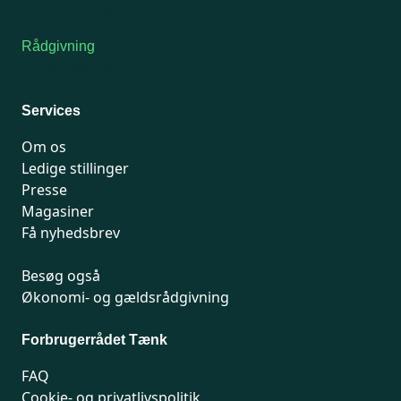
Kontakt medlemsservice
Rådgivning
For medlemmer: 7741 7777
Man-fredag 9-15
Services
Om os
Ledige stillinger
Presse
Magasiner
Få nyhedsbrev
Besøg også
Økonomi- og gældsrådgivning
Forbrugerrådet Tænk
FAQ
Cookie- og privatlivspolitik