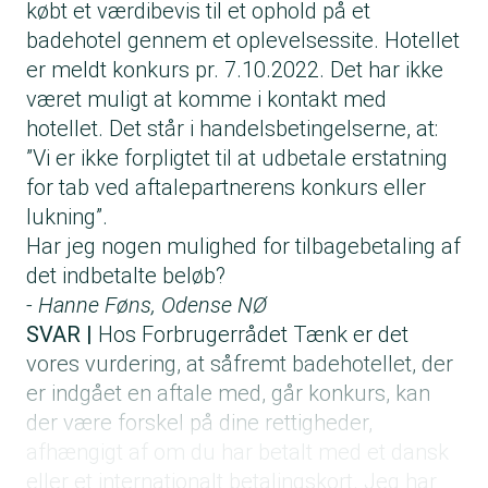
købt et værdibevis til et ophold på et
badehotel gennem et oplevelsessite. Hotellet
er meldt konkurs pr. 7.10.2022. Det har ikke
været muligt at komme i kontakt med
hotellet. Det står i handelsbetingelserne, at:
”Vi er ikke forpligtet til at udbetale erstatning
for tab ved aftalepartnerens konkurs eller
lukning”.
Har jeg nogen mulighed for tilbagebetaling af
det indbetalte beløb?
- Hanne Føns, Odense NØ
SVAR |
Hos Forbrugerrådet Tænk er det
vores vurdering, at såfremt badehotellet, der
er indgået en aftale med, går konkurs, kan
der være forskel på dine rettigheder,
afhængigt af om du har betalt med et dansk
eller et internationalt betalingskort. Jeg har