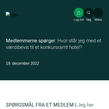
Gå
til
hovedindhold
Log ind
Søg
Menu
Medlemmerne spørger:
Hvor står jeg med et
værdibevis til et konkursramt hotel?
19. december 2022
SPØRGSMÅL FRA ET MEDLEM |
Jeg har