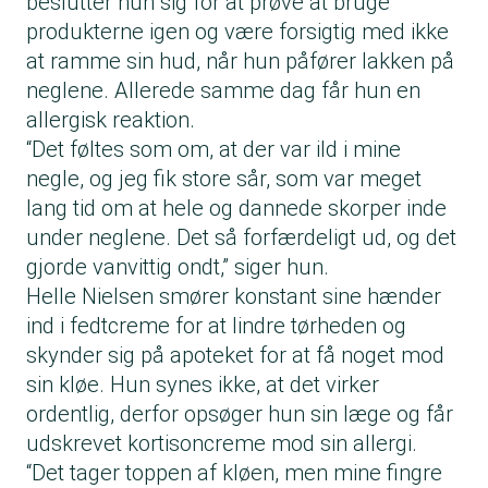
beslutter hun sig for at prøve at bruge
produkterne igen og være forsigtig med ikke
at ramme sin hud, når hun påfører lakken på
neglene. Allerede samme dag får hun en
allergisk reaktion.
“Det føltes som om, at der var ild i mine
negle, og jeg fik store sår, som var meget
lang tid om at hele og dannede skorper inde
under neglene. Det så forfærdeligt ud, og det
gjorde vanvittig ondt,” siger hun.
Helle Nielsen smører konstant sine hænder
ind i fedtcreme for at lindre tørheden og
skynder sig på apoteket for at få noget mod
sin kløe. Hun synes ikke, at det virker
ordentlig, derfor opsøger hun sin læge og får
udskrevet kortisoncreme mod sin allergi.
“Det tager toppen af kløen, men mine fingre