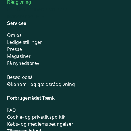
Rådgivning
For medlemmer: 7741 7777
Man-fredag 9-15
Services
Om os
Ledige stillinger
Presse
Magasiner
Få nyhedsbrev
Besøg også
Økonomi- og gældsrådgivning
Forbrugerrådet Tænk
FAQ
Cookie- og privatlivspolitik
Købs- og medlemsbetingelser
Tilgængelighed