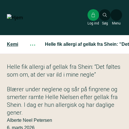
Gå
til
hovedindhold
Log ind
Søg
Menu
Kemi
···
Helle fik allergi af gellak fra Shein: “D
Helle fik allergi af gellak fra Shein: “Det føltes
som om, at der var ild i mine negle”
Blærer under neglene og sår på fingrene og
smerter ramte Helle Nielsen efter gellak fra
Shein. I dag er hun allergisk og har daglige
gener.
Alberte Neel Petersen
6. marts 2026