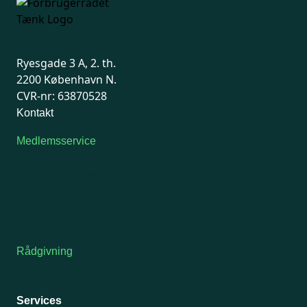
Ryesgade 3 A, 2. th.
2200 København N.
CVR-nr: 63870528
Kontakt
Medlemsservice
Man-tirsdag: kl. 9-12
Onsdag: Lukket
Tors-fredag: kl. 9-12
7741 7741
Kontakt medlemsservice
Rådgivning
For medlemmer: 7741 7777
Man-fredag 9-15
Services