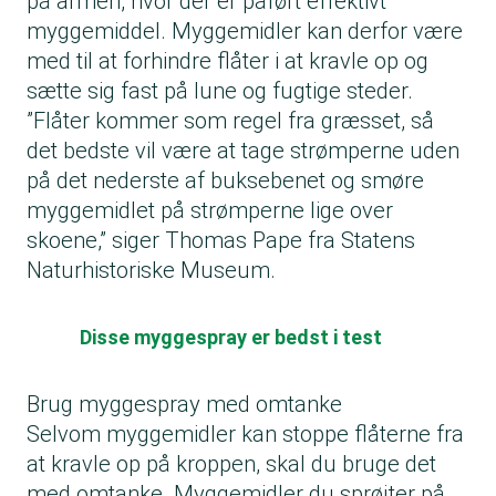
på armen, hvor der er påført effektivt
myggemiddel. Myggemidler kan derfor være
med til at forhindre flåter i at kravle op og
sætte sig fast på lune og fugtige steder.
”Flåter kommer som regel fra græsset, så
det bedste vil være at tage strømperne uden
på det nederste af buksebenet og smøre
myggemidlet på strømperne lige over
skoene,” siger Thomas Pape fra Statens
Naturhistoriske Museum.
Disse myggespray er bedst i test
Brug myggespray med omtanke
Selvom myggemidler kan stoppe flåterne fra
at kravle op på kroppen, skal du bruge det
med omtanke. Myggemidler du sprøjter på