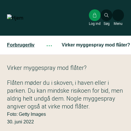
Gå
til
hovedindhold
Log ind
Søg
Menu
Forbrugerliv
···
Virker myggespray mod flåter?
Virker myggespray mod flåter?
Flåten møder du i skoven, i haven eller i
parken. Du kan mindske risikoen for bid, men
aldrig helt undgå dem. Nogle myggespray
angiver også at virke mod flåter.
Foto: Getty Images
30. juni 2022