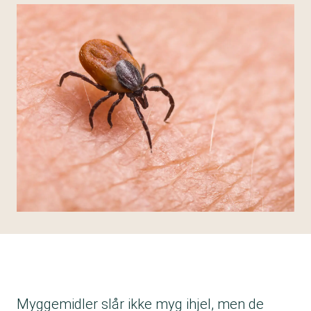
Myggemidler slår ikke myg ihjel, men de