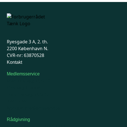
Ryesgade 3 A, 2. th.
2200 København N.
CVR-nr: 63870528
Kontakt
Medlemsservice
Man-tirsdag: kl. 9-12
Onsdag: Lukket
Tors-fredag: kl. 9-12
7741 7741
Kontakt medlemsservice
Rådgivning
For medlemmer: 7741 7777