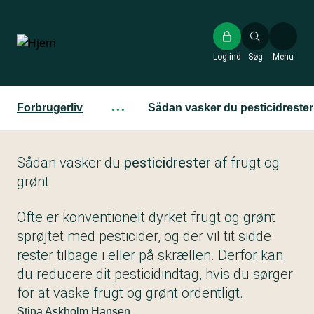
Gå
til
hovedindhold
Log ind
Søg
Menu
Forbrugerliv
···
Sådan vasker du pesticidrester 
Sådan vasker du
pesticidrester
af frugt og
grønt
Ofte er konventionelt dyrket frugt og grønt
sprøjtet med pesticider, og der vil tit sidde
rester tilbage i eller på skrællen. Derfor kan
du reducere dit pesticidindtag, hvis du sørger
for at vaske frugt og grønt ordentligt.
Stina Askholm Hansen