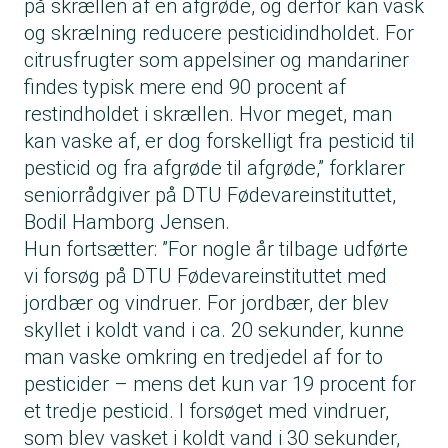
på skrællen af en afgrøde, og derfor kan vask
og skrælning reducere pesticidindholdet. For
citrusfrugter som appelsiner og mandariner
findes typisk mere end 90 procent af
restindholdet i skrællen. Hvor meget, man
kan vaske af, er dog forskelligt fra pesticid til
pesticid og fra afgrøde til afgrøde,” forklarer
seniorrådgiver på DTU Fødevareinstituttet,
Bodil Hamborg Jensen.
Hun fortsætter: ”For nogle år tilbage udførte
vi forsøg på DTU Fødevareinstituttet med
jordbær og vindruer. For jordbær, der blev
skyllet i koldt vand i ca. 20 sekunder, kunne
man vaske omkring en tredjedel af for to
pesticider – mens det kun var 19 procent for
et tredje pesticid. I forsøget med vindruer,
som blev vasket i koldt vand i 30 sekunder,