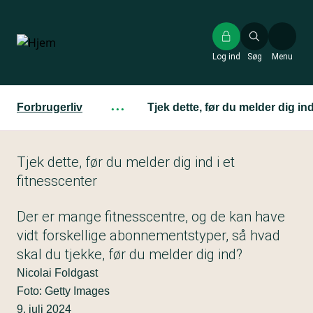
Gå
til
hovedindhold
Log ind
Søg
Menu
Forbrugerliv
···
Tjek dette, før du melder dig ind
Tjek dette, før du melder dig ind i et
fitnesscenter
Der er mange fitnesscentre, og de kan have
vidt forskellige abonnementstyper, så hvad
skal du tjekke, før du melder dig ind?
Nicolai Foldgast
Foto: Getty Images
9. juli 2024