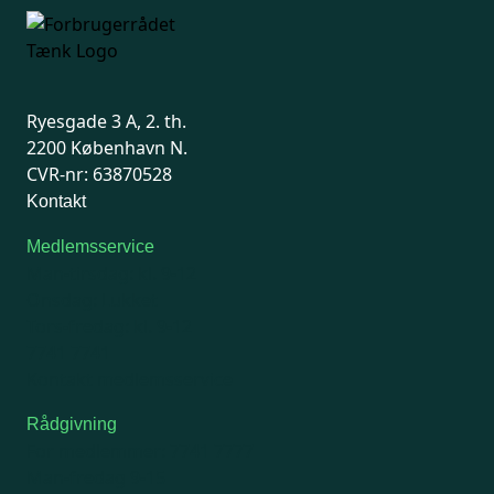
Ryesgade 3 A, 2. th.
2200 København N.
CVR-nr: 63870528
Kontakt
Medlemsservice
Man-tirsdag: kl. 9-12
Onsdag: Lukket
Tors-fredag: kl. 9-12
7741 7741
Kontakt medlemsservice
Rådgivning
For medlemmer: 7741 7777
Man-fredag 9-15