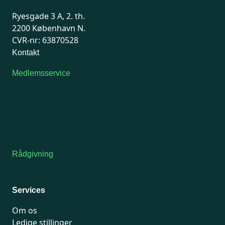
Ryesgade 3 A, 2. th.
2200 København N.
CVR-nr: 63870528
Kontakt
Medlemsservice
Man-tirsdag: kl. 9-12
Onsdag: Lukket
Tors-fredag: kl. 9-12
7741 7741
Kontakt medlemsservice
Rådgivning
For medlemmer: 7741 7777
Man-fredag 9-15
Services
Om os
Ledige stillinger