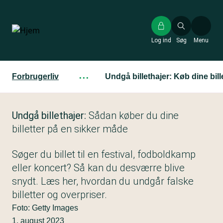
Gå
til
hovedindhold
Log ind
Søg
Menu
Forbrugerliv
···
Undgå billethajer: Køb dine bille
Undgå billethajer:
Sådan køber du dine
billetter på en sikker måde
Søger du billet til en festival, fodboldkamp
eller koncert? Så kan du desværre blive
snydt. Læs her, hvordan du undgår falske
billetter og overpriser.
Foto: Getty Images
1. august 2023