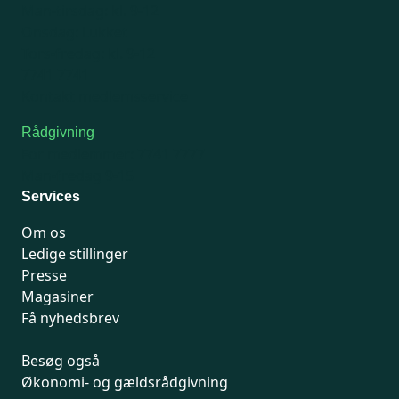
Man-tirsdag: kl. 9-12
Onsdag: Lukket
Tors-fredag: kl. 9-12
7741 7741
Kontakt medlemsservice
Rådgivning
For medlemmer: 7741 7777
Man-fredag 9-15
Services
Om os
Ledige stillinger
Presse
Magasiner
Få nyhedsbrev
Besøg også
Økonomi- og gældsrådgivning