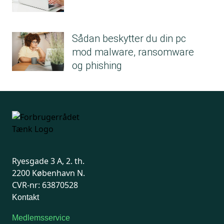
Sådan beskytter du din pc
mod malware, ransomware
og phishing
Ryesgade 3 A, 2. th.
2200 København N.
CVR-nr: 63870528
Kontakt
Medlemsservice