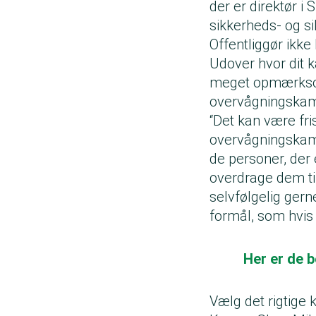
der er direktør i
sikkerheds- og s
Offentliggør ikke
Udover hvor dit 
meget opmærksom 
overvågningskam
“Det kan være fris
overvågningskame
de personer, der
overdrage dem til
selvfølgelig gern
formål, som hvis
Her er de 
Vælg det rigtige