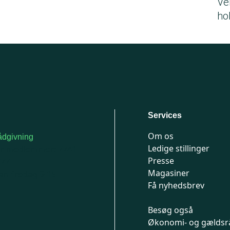
Ve
ho
Services
Om os
dgivning
Ledige stillinger
or medlemmer: 7741
Presse
777
Magasiner
n-fredag 9-15
Få nyhedsbrev
Besøg også
Økonomi- og gældsr