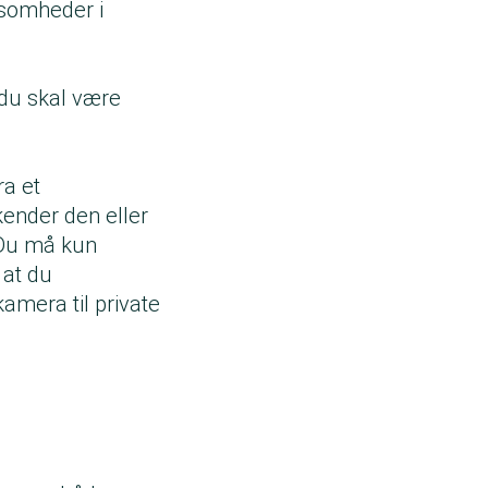
ksomheder i
 du skal være
ra et
ender den eller
 Du må kun
 at du
amera til private