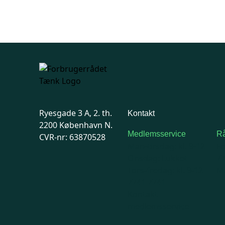
Ryesgade 3 A, 2. th.
Kontakt
2200 København N.
Medlemsservice
Rå
CVR-nr: 63870528
Man-tirsdag: kl. 9-12
F
Onsdag: Lukket
7
Tors-fredag: kl. 9-12
Ma
7741 7741
Kontakt
medlemsservice