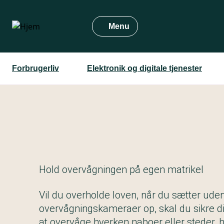
Gå
til
Menu
hovedindhold
Forbrugerliv
Elektronik og digitale tjenester
Hold overvågningen på egen matrikel
Vil du overholde loven, når du sætter ude
overvågningskameraer op, skal du sikre di
at overvåge hverken naboer eller steder, 