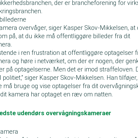
 Sikkerhedsbranchen, der er brancheforening for vir
ikringsbranchen.
 billederne
kamera overvåger, siger Kasper Skov-Mikkelsen, at
på, at du ikke må offentliggøre billeder fra dit
era.
tende i ren frustration at offentliggøre optagelser f
ra og høre i netværket, om der er nogen, der genk
 er på optagelserne. Men det er imod straffeloven.
 politiet,” siger Kasper Skov-Mikkelsen. Han tilføjer,
e må bruge og vise optagelser fra dit overvågningsk
 dit kamera har optaget en ræv om natten.
bedste udendørs overvågningskameraer
 kamera