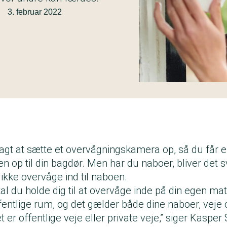
·
3. februar 2022
agt at sætte et overvågningskamera op, så du får 
n op til din bagdør. Men har du naboer, bliver det s
 ikke overvåge ind til naboen.
skal du holde dig til at overvåge inde på din egen ma
fentlige rum, og det gælder både dine naboer, veje o
 er offentlige veje eller private veje,” siger Kaspe