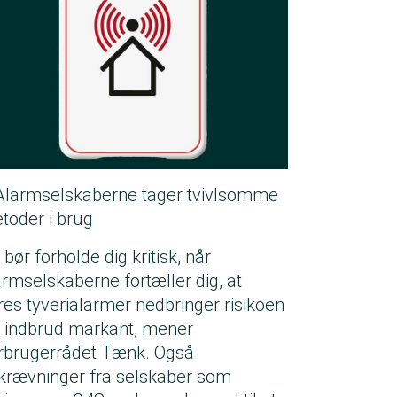
Alarmselskaberne tager tvivlsomme
toder i brug
bør forholde dig kritisk, når
armselskaberne fortæller dig, at
res tyverialarmer nedbringer risikoen
r indbrud markant, mener
rbrugerrådet Tænk. Også
krævninger fra selskaber som