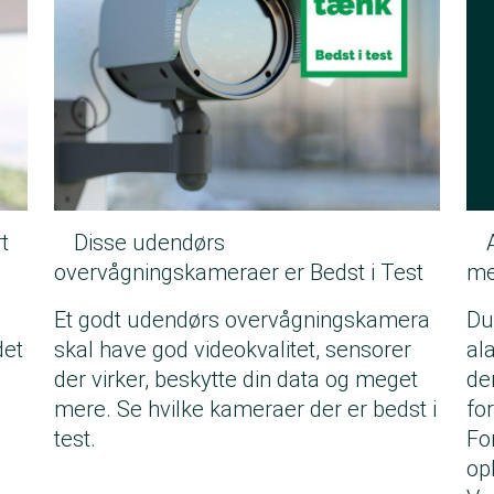
t
Disse udendørs
overvågningskameraer er Bedst i Test
me
Et godt udendørs overvågningskamera
Du 
det
skal have god videokvalitet, sensorer
al
der virker, beskytte din data og meget
de
mere. Se hvilke kameraer der er bedst i
fo
test.
Fo
op