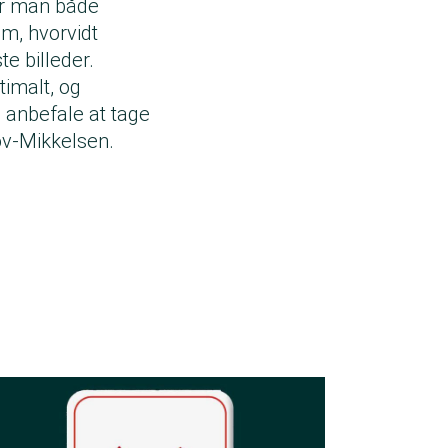
år man både
m, hvorvidt
e billeder.
timalt, og
g anbefale at tage
ov-Mikkelsen.