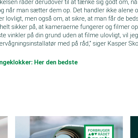
elsen råder derudover til at tænke sig godt om, n
g når man sætter dem op. Det handler ikke alene o
 lovligt, men også om, at sikre, at man får de bedst
 helt sikker på, at kameraerne fungerer og filmer op
te vinkler på din grund uden at filme ulovligt, vil je
vervågningsinstallatør med på råd,” siger Kasper Sk
ingeklokker: Her den bedste