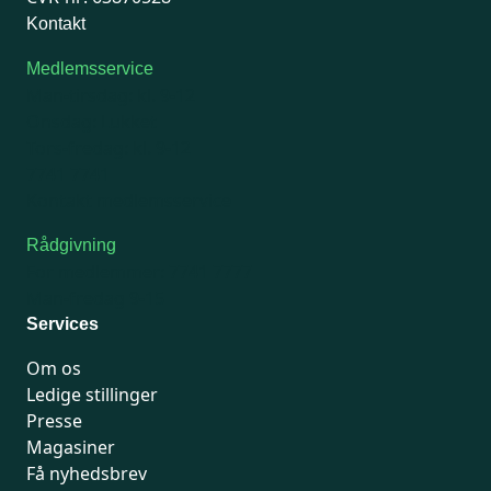
Kontakt
Medlemsservice
Man-tirsdag: kl. 9-12
Onsdag: Lukket
Tors-fredag: kl. 9-12
7741 7741
Kontakt medlemsservice
Rådgivning
For medlemmer: 7741 7777
Man-fredag 9-15
Services
Om os
Ledige stillinger
Presse
Magasiner
Få nyhedsbrev