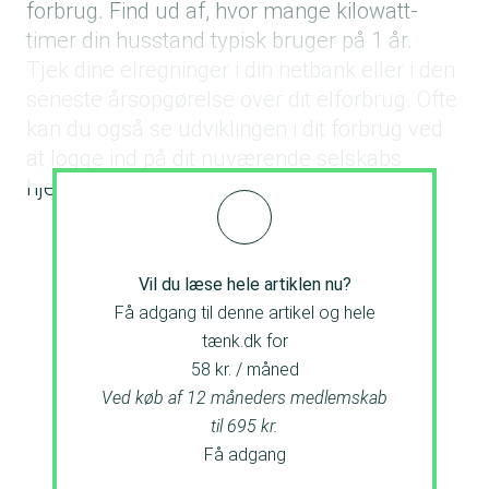
forbrug. Find ud af, hvor mange kilowatt-
timer din husstand typisk bruger på 1 år.
Tjek dine elregninger i din netbank eller i den
seneste årsopgørelse over dit elforbrug. Ofte
kan du også se udviklingen i dit forbrug ved
at logge ind på dit nuværende selskabs
hjemmeside.
Vil du læse hele artiklen nu?
Få adgang til denne artikel og hele
tænk.dk for
58 kr. / måned
Ved køb af 12 måneders medlemskab
til 695 kr.
Få adgang