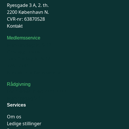
Ryesgade 3 A, 2. th.
2200 København N.
CVR-nr: 63870528
Kontakt
Medlemsservice
Man-tirsdag: kl. 9-12
Onsdag: Lukket
Tors-fredag: kl. 9-12
7741 7741
Kontakt medlemsservice
Rådgivning
For medlemmer: 7741 7777
Man-fredag 9-15
Services
Om os
Ledige stillinger