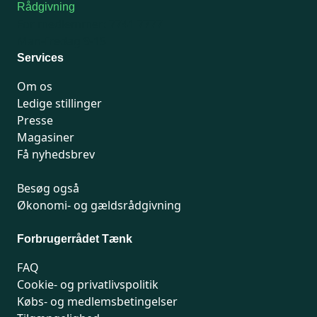
Rådgivning
For medlemmer: 7741 7777
Man-fredag 9-15
Services
Om os
Ledige stillinger
Presse
Magasiner
Få nyhedsbrev
Besøg også
Økonomi- og gældsrådgivning
Forbrugerrådet Tænk
FAQ
Cookie- og privatlivspolitik
Købs- og medlemsbetingelser