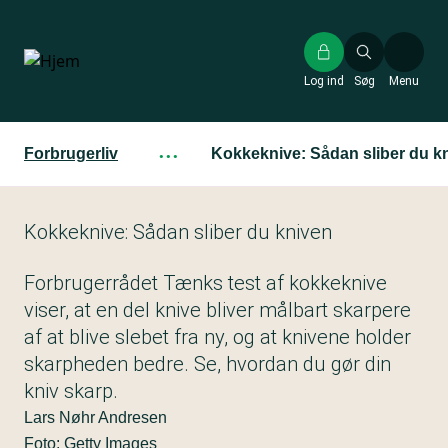
Gå
til
hovedindhold
Log ind
Søg
Menu
Forbrugerliv
···
Kokkeknive: Sådan sliber du k
Kokkeknive: Sådan sliber du kniven
Forbrugerrådet Tænks test af kokkeknive
viser, at en del knive bliver målbart skarpere
af at blive slebet fra ny, og at knivene holder
skarpheden bedre. Se, hvordan du gør din
kniv skarp.
Lars Nøhr Andresen
Foto: Getty Images