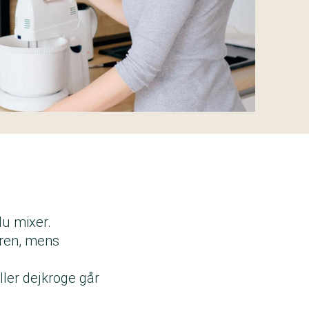
du mixer.
eren, mens
ller dejkroge går