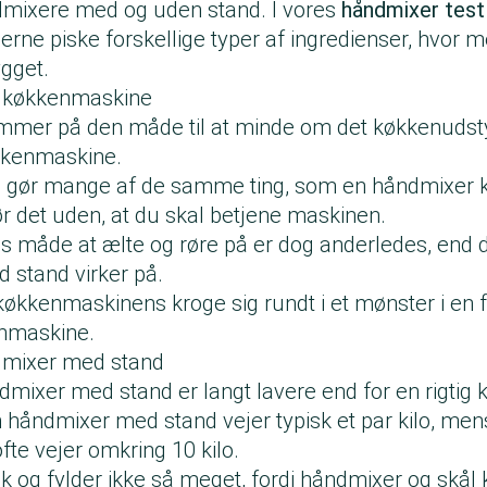
ndmixere med og uden stand. I vores
håndmixer test
rne piske forskellige typer af ingredienser, hvor m
ygget.
gs køkkenmaskine
er på den måde til at minde om det køkkenudstyr
økkenmaskine.
gør mange af de samme ting, som en håndmixer kan
ør det uden, at du skal betjene maskinen.
 måde at ælte og røre på er dog anderledes, end
 stand virker på.
økkenmaskinens kroge sig rundt i et mønster i en 
enmaskine.
dmixer med stand
ndmixer med stand er langt lavere end for en rigti
n håndmixer med stand vejer typisk et par kilo, men
te vejer omkring 10 kilo.
 og fylder ikke så meget, fordi håndmixer og skål 