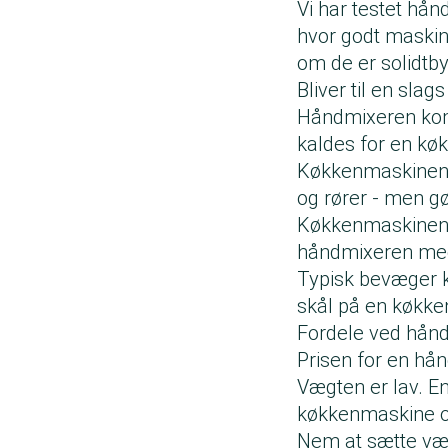
Vi har testet hå
hvor godt maskine
om de er solidtb
Bliver til en sla
Håndmixeren komm
kaldes for en k
Køkkenmaskinen 
og rører - men g
Køkkenmaskinens
håndmixeren med
Typisk bevæger k
skål på en køkk
Fordele ved hån
Prisen for en hå
Vægten er lav. E
køkkenmaskine of
Nem at sætte væk