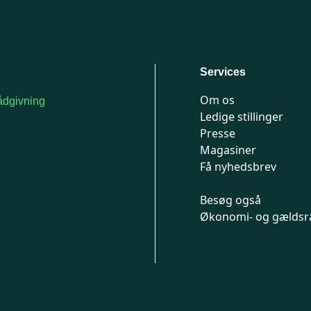
Services
Om os
dgivning
Ledige stillinger
or medlemmer: 7741
Presse
777
Magasiner
n-fredag 9-15
Få nyhedsbrev
Besøg også
Økonomi- og gældsr