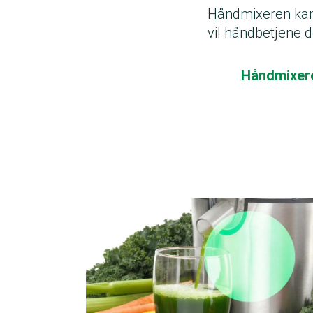
Håndmixeren kan
vil håndbetjene 
Håndmixere