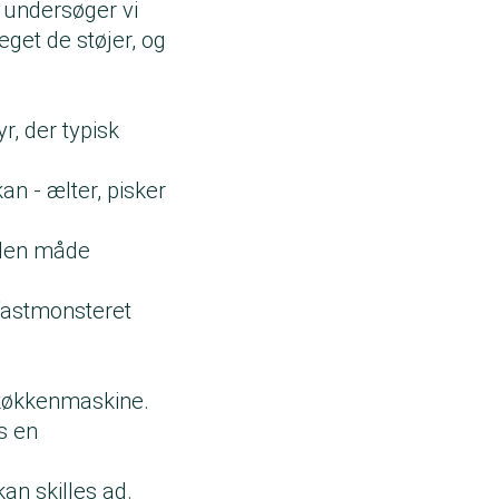
undersøger vi
eget de støjer, og
, der typisk
 - ælter, pisker
 den måde
fastmonsteret
g køkkenmaskine.
s en
kan skilles ad.