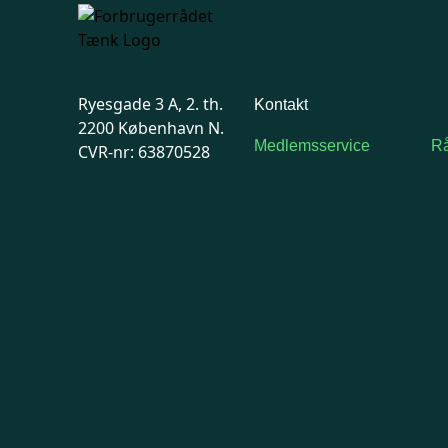
Ryesgade 3 A, 2. th.
Kontakt
2200 København N.
Medlemsservice
Rå
CVR-nr: 63870528
Man-tirsdag: kl. 9-12
F
Onsdag: Lukket
7
Tors-fredag: kl. 9-12
Ma
7741 7741
Kontakt
medlemsservice