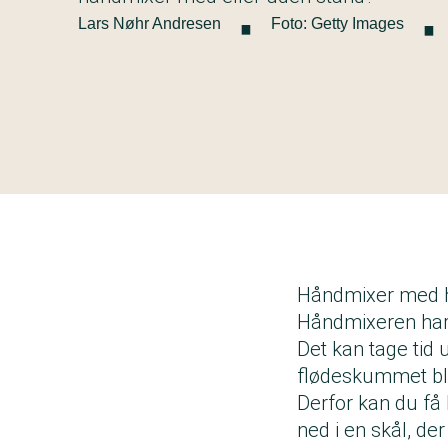
·
·
Lars Nøhr Andresen
Foto: Getty Images
Håndmixer med h
Håndmixeren har 
Det kan tage tid
flødeskummet bli
Derfor kan du få 
ned i en skål, de