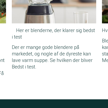
Her er blenderne, der klarer sig bedst
Hv
i test
Ble
Der er mange gode blendere på
ka
markedet, og nogle af de dyreste kan
st
ønt
lave varm suppe. Se hvilken der bliver
Me
Bedst i test.
Få