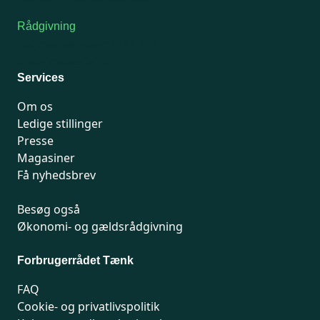
Rådgivning
For medlemmer: 7741 7777
Man-fredag 9-15
Services
Om os
Ledige stillinger
Presse
Magasiner
Få nyhedsbrev
Besøg også
Økonomi- og gældsrådgivning
Forbrugerrådet Tænk
FAQ
Cookie- og privatlivspolitik