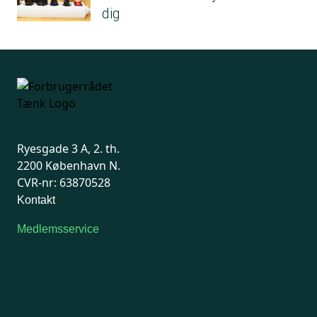
dig
Ryesgade 3 A, 2. th.
2200 København N.
CVR-nr: 63870528
Kontakt
Medlemsservice
Man-tirsdag: kl. 9-12
Onsdag: Lukket
Tors-fredag: kl. 9-12
7741 7741
Kontakt medlemsservice