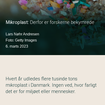
Mikroplast:
Derfor er forskerne bekymrede
Lars Nøhr Andresen
Foto: Getty Images
6. marts 2023
Hvert år udledes flere tusinde tons
mikroplast i Danmark. Ingen ved, hvor farligt
det er for miljøet eller mennesker.