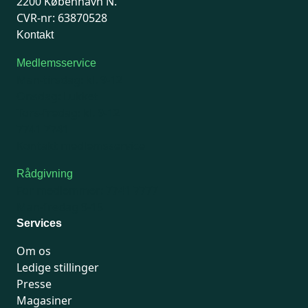
2200 København N.
CVR-nr: 63870528
Kontakt
Medlemsservice
Man-tirsdag: kl. 9-12
Onsdag: Lukket
Tors-fredag: kl. 9-12
7741 7741
Kontakt medlemsservice
Rådgivning
For medlemmer: 7741 7777
Man-fredag 9-15
Services
Om os
Ledige stillinger
Presse
Magasiner