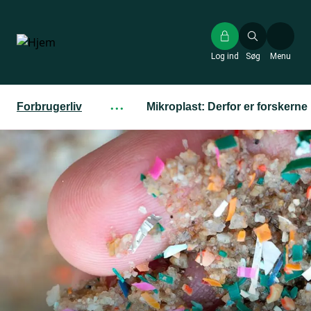
Gå
til
hovedindhold
Log ind
Søg
Menu
Forbrugerliv
···
Mikroplast: Derfor er forskern