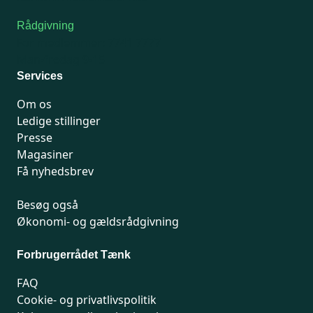
Rådgivning
For medlemmer: 7741 7777
Man-fredag 9-15
Services
Om os
Ledige stillinger
Presse
Magasiner
Få nyhedsbrev
Besøg også
Økonomi- og gældsrådgivning
Forbrugerrådet Tænk
FAQ
Cookie- og privatlivspolitik