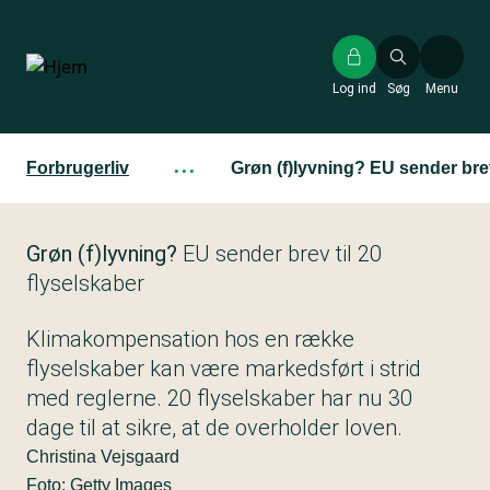
Gå
til
hovedindhold
Log ind
Søg
Menu
Forbrugerliv
···
Grøn (f)lyvning? EU sender brev
Grøn (f)lyvning?
EU sender brev til 20
flyselskaber
Klimakompensation hos en række
flyselskaber kan være markedsført i strid
med reglerne. 20 flyselskaber har nu 30
dage til at sikre, at de overholder loven.
Christina Vejsgaard
Foto: Getty Images