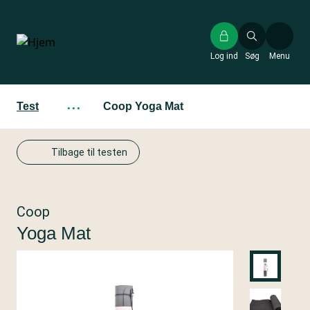
Gå
til
hovedindhold
Log ind
Søg
Menu
Test
···
Coop Yoga Mat
Tilbage til testen
Coop
Yoga Mat