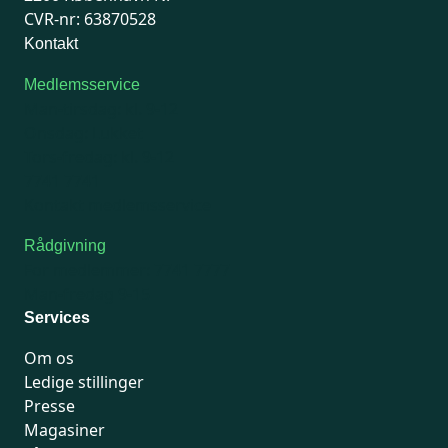
CVR-nr: 63870528
Kontakt
Medlemsservice
Man-tirsdag: kl. 9-12
Onsdag: Lukket
Tors-fredag: kl. 9-12
7741 7741
Kontakt medlemsservice
Rådgivning
For medlemmer: 7741 7777
Man-fredag 9-15
Services
Om os
Ledige stillinger
Presse
Magasiner