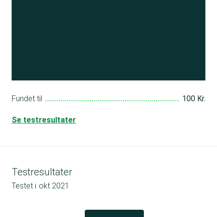
Se resultatet
og få adgang
til 150+ andre test
Bliv medlem
Fundet til
100 Kr.
Se testresultater
Testresultater
Testet i
okt 2021