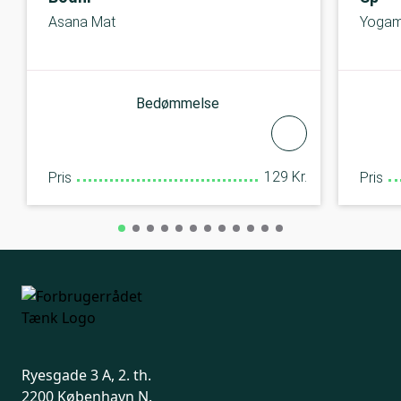
Asana Mat
Yogam
Bedømmelse
129 Kr.
Pris
Pris
Ryesgade 3 A, 2. th.
2200 København N.